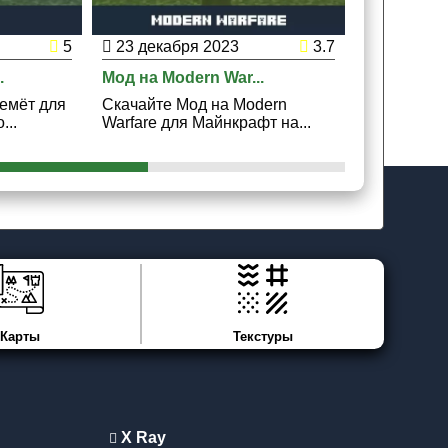
5
23 декабря 2023
3.7
14 декаб
.
Мод на Modern War...
Мод на Лаз
емёт для
Скачайте Мод на Modern
Скачайте 
...
Warfare для Майнкрафт на...
Оружие для
Карты
Текстуры
X Ray