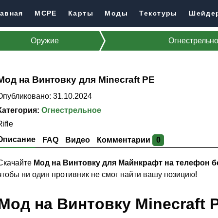
авная
MCPE
Карты
Моды
Текстуры
Шейде
Оружие
Огнестрельн
Мод на Винтовку для Minecraft PE
Опубликовано: 31.10.2024
Категория:
Огнестрельное
Rifle
Описание
FAQ
Видео
Комментарии
0
Скачайте
Мод на Винтовку для Майнкрафт на телефон 
чтобы ни один противник не смог найти вашу позицию!
Мод на Винтовку Minecraft 