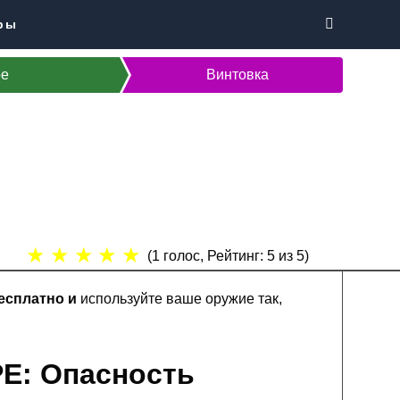
ры
ое
Винтовка
★
★
★
★
★
(
1
голос, Рейтинг:
5
из 5)
бесплатно и
используйте ваше оружие так,
PE: Опасность