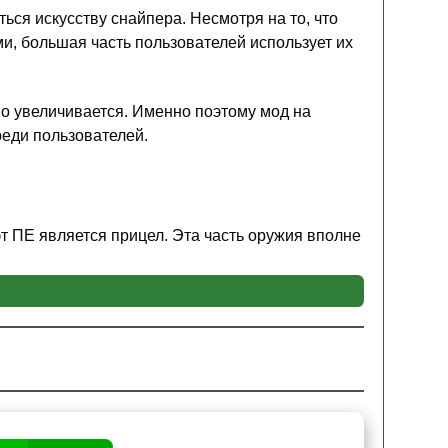
ься искусству снайпера. Несмотря на то, что
и, большая часть пользователей использует их
о увеличивается. Именно поэтому мод на
реди пользователей.
 ПЕ является прицел. Эта часть оружия вполне
может рассмотреть каждую пылинку на своём
главному герою с модом на винтовку для