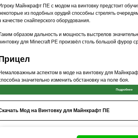
Игроку Майнкрафт ПЕ с модом на винтовку предстоит обучит
некоторые из подобных орудий способны стрелять очередям
в качестве снайперского оборудования.
Таким образом дальность и мощность выстрелов значительн
винтовку для Minecraft PE произвёл столь большой фурор с
Прицел
Немаловажным аспектом в моде на винтовку для Майнкрафт
способна значительно изменить обстановку на поле боя.
Подробнее
Увеличивая расстояние до шестнадцати раз главный герой 
противнике. Также шкалы для ветра и расстояния позволят 
Minecraft PE
точечно поражать
свою цель.
Скачать Мод на Винтовку для Майнкрафт ПЕ
Звук выстрела задерживается на несколько секунд.