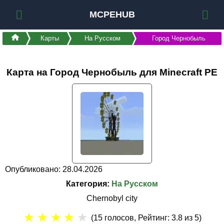
MCPEHUB
Карты
На Русском
Город Чернобыль
Карта на Город Чернобыль для Minecraft PE
Опубликовано: 28.04.2026
Категория:
На Русском
Chernobyl city
★
★
★
★
★
(
15
голосов, Рейтинг:
3.8
из 5)