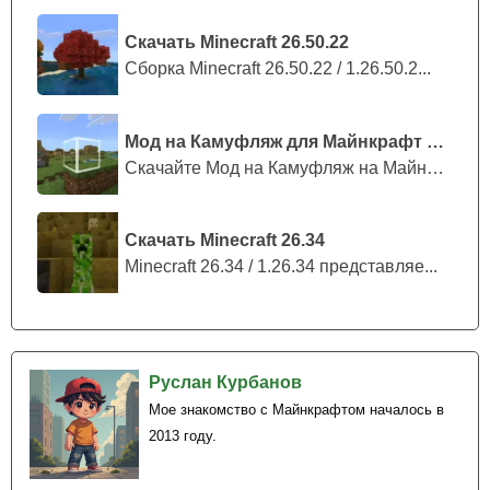
Карта на Город Чернобыль в Minecraft Bedrock хорошо
Скачать Minecraft 26.50.22
передаёт детали старого города. Разработчик уделил
Сборка Minecraft 26.50.22 / 1.26.50.2...
внимание улицам, фасадам, внутренним помещениям и
общему расположению объектов.
Мод на Камуфляж для Майнкрафт ПЕ
Многие места выглядят так, будто их давно покинули.
Скачайте Мод на Камуфляж на Майнкрафт...
Особенно заметна работа с масштабом. Город не
ощущается маленькой декорацией. Здесь есть
Скачать Minecraft 26.34
пространство для долгих прогулок, поиска ресурсов и
Minecraft 26.34 / 1.26.34 представляе...
создания собственных историй.
Окраины тоже заслуживают внимания, потому что в них
часто встречаются неприметные, но интересные
постройки.
Руслан Курбанов
Мое знакомство с Майнкрафтом началось в
Локация хорошо подходит для одиночного
2013 году.
исследования, атмосферных видео и выживания с
ограниченными ресурсами.