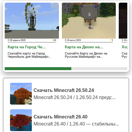
станции и городские кварталы.
Эти объекты создают нужное настроение и делают
исследование разнообразным.
В середине маршрута удобно перейти к другим
28 апреля 2026
3.8
24 июля 2023
5
23 июля
тематическим сборкам, например посмотреть
Карты на
Карта на Город Че...
Карта на Двоих на...
Хорро
Русском на Майнкрафт ПЕ
для похожих сценариев.
Скачайте карту на Город
Скачайте Карту на Двоих на
Скачай
Чернобыль для Майнкрафт...
Русском Майнкрафт на...
Русско
Такой переход помогает подобрать дополнительные
миры для ролевой игры или одиночного прохождения.
Некоторые здания скрывают сундуки. Из-за этого
прогулка становится не только визуальной, но и
Скачать Minecraft 26.50.24
полезной. Можно искать ресурсы, выбирать временное
Minecraft 26.50.24 / 1.26.50.24 предс...
убежище и постепенно превращать пустой город в базу
для выживания.
Скачать Minecraft 26.40
Minecraft 26.40 / 1.26.40 — стабильны...
Детали и графика места