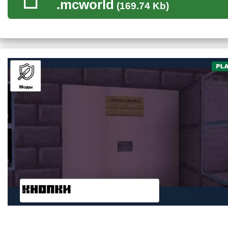
.mcworld
(169.74 Kb)
Это еще одна карта хоррор на русском, которая поместит 
особняк. Отсюда пользователям предстоит
найти выход
, 
экране будут всплывать подсказки.
Кстати, есть участки локации, где можно получить оружие