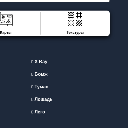
Карты
Текстуры
X Ray
Бомж
Туман
Лошадь
Лего