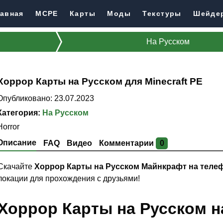
авная
MCPE
Карты
Моды
Текстуры
Шейде
На Русском
Хоррор Карты на Русском для Minecraft PE
Опубликовано: 23.07.2023
Категория:
На Русском
Horror
Описание
FAQ
Видео
Комментарии
0
Скачайте
Хоррор Карты на Русском Майнкрафт на теле
локации для прохождения с друзьями!
Хоррор Карты на Русском на