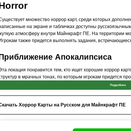
Horror
Существует множество хоррор карт, среди которых дополнени
написанные на экране и табличках доступны русскоязычным
жуткую атмосферу внутри Майнкрафт ПЕ. На территории мож
Игрокам также придется выполнять задания, встречающиеся
Приближение Апокалипсиса
Эта локация понравится тем, кто ищет хорошие хоррор карты
структур в мрачных тонах, по которым игрокам придется пр
напоминать зомби, которые обитают внутр здания.
Подробнее
Если начинать испытание в режиме выживания или приключ
Скачать Хоррор Карты на Русском для Майнкрафт ПЕ
Пользователям стоит обращать внимание на знаки, оста