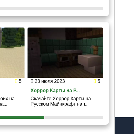
5
23 июля 2023
5
13 июля 
Хоррор Карты на Р...
Карта на Г
воих на
Скачайте Хоррор Карты на
Скачайте К
а...
Русском Майнкрафт на т...
СССР Майн