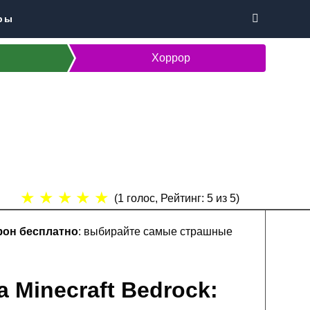
ры
Хоррор
★
★
★
★
★
(
1
голос, Рейтинг:
5
из 5)
фон бесплатно
: выбирайте самые страшные
 Minecraft Bedrock: