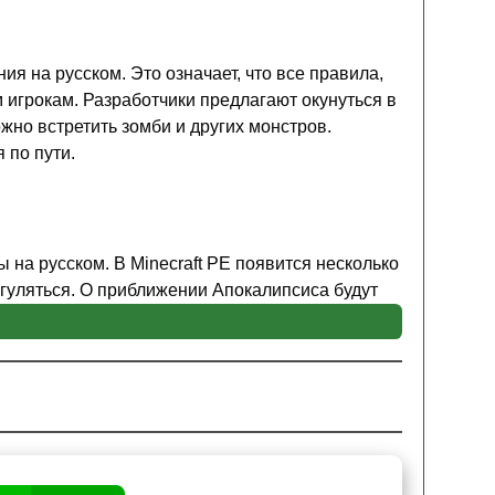
я на русском. Это означает, что все правила,
 игрокам. Разработчики предлагают окунуться в
но встретить зомби и других монстров.
 по пути.
 на русском. В Minecraft PE появится несколько
огуляться. О приближении Апокалипсиса будут
ения, стоит опасаться
нападения мобов
.
вленные разработчиком на территории.