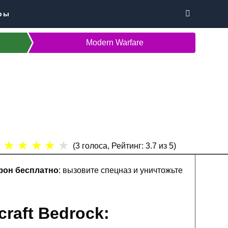
ры
Modern Warfare
★
★
★
★
★
(
3
голоса, Рейтинг:
3.7
из 5)
ефон бесплатно
: вызовите спецназ и уничтожьте
raft Bedrock: