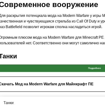
Современное вооружение
Для раскрытия потенциала мода на Modern Warfare у игры 
качественная и чувствующаяся стрельба из Call Of Duty и 
раз Battlefield позволит игрокам сполна насладиться игрой.
Огромным плюсом мода на Modern Warfare для Minecraft PE я
пользователей нет. Соответственно они могут самолично на
Танки
В любой современной войне вооружённые столкновения не 
Подробнее
смерти могут в любой момент поставить точку в вопросе. А
понимали и решили добавить танки в своё дополнение к Ма
вертолёты вместе с солдатами.
Скачать Мод на Modern Warfare для Майнкрафт ПЕ
Но не стоит забывать, что танки не являются непобедимой 
правильным углом и даже столь страшная техника из мода н
Танки