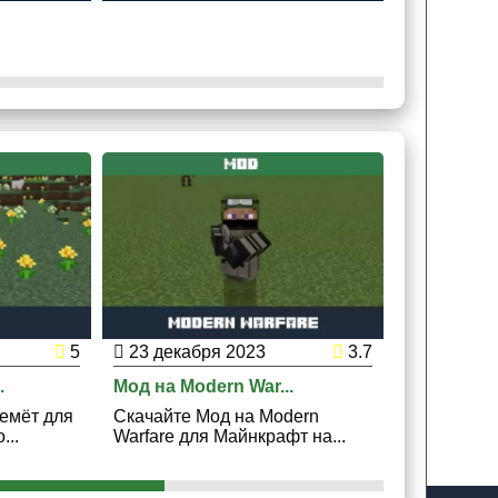
5
23 декабря 2023
3.7
14 декаб
.
Мод на Modern War...
Мод на Лаз
емёт для
Скачайте Мод на Modern
Скачайте 
...
Warfare для Майнкрафт на...
Оружие для