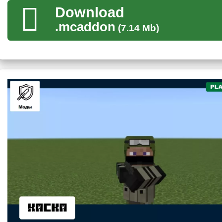
Во время битвы игроки Minecraft PE должны следить за свое
Download
Modern Warfare, ведь в современных битвах даже давний д
.mcaddon
(7.14 Mb)