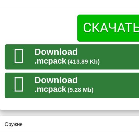
уж стоит говорить о вертолёте, который в абсолютно любой
зверя.
Также в уничтожении танков игроку помогут бой
А если игрок Minecraft PE больше любит террористов, то 
Оружие
Download
.mcpack
(413.89 Kb)
В данном моде на Modern Warfare игроков ждёт огромное к
качественно сделана перезарядка, которая позволит сократи
Download
Майнкрафт ПЕ не смог
отличить его от реального
. Перезар
верстак и пользователю достаточно расположить поверх о
.mcpack
(9.28 Mb)
Таким образом игрок сможет зарядить ружьё.
Оружие
Стратегия