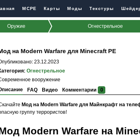
авная
MCPE
Карты
Моды
Текстуры
Шейде
Оружие
Огнестрельное
Мод на Modern Warfare для Minecraft PE
Опубликовано: 23.12.2023
Категория:
Огнестрельное
Cовременное вооружение
Описание
FAQ
Видео
Комментарии
0
Скачайте
Мод на Modern Warfare для Майнкрафт на тел
опасную группу террористов!
Мод Modern Warfare на Minec