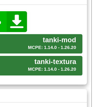
 момент может сбросить бомбу на железного
цы спецназа
.
он может принять и их сторону.
tanki-mod
MCPE: 1.14.0 - 1.26.20
оличество оружия. Помимо этого в дополнении
ть ТТК до такого уровня, чтобы игрок
tanki-textura
ядка оружия производится через стандартный
боймы патроны.
MCPE: 1.14.0 - 1.26.20