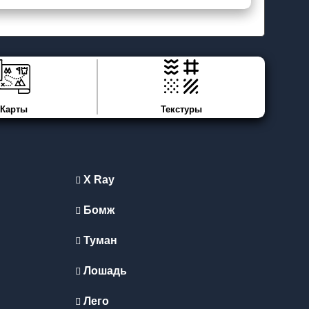
Карты
Текстуры
X Ray
Бомж
Туман
Лошадь
Лего