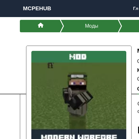
MCPEHUB
Гл
Моды