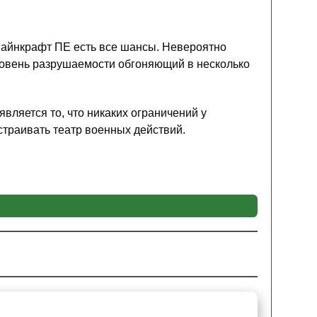
Майнкрафт ПЕ есть все шансы. Невероятно
уровень разрушаемости обгоняющий в несколько
вляется то, что никаких ограничений у
страивать театр военных действий.
могут происходить без танков. Данные машины
вторы мода на Modern Warfare это прекрасно
йнкрафт ПЕ. Помимо них также есть и
техникой. Хороший выстрел из гранатомёта под
а Modern Warfare сможет быть уничтожена. Что