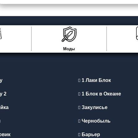
Моды
y
1 Лаки Блок
y 2
1 Блок в Океане
йка
Закулисье
и
Чернобыль
овик
Барьер