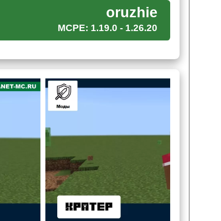
й спиной. Особенно если речь идёт о моде на
oruzhie
руг
может оказаться врагом
.
MCPE: 1.19.0 - 1.26.20