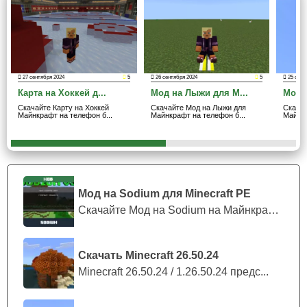
Это уникальная возможность перенести
интеллектуальную доску в песочницу благодаря моду на
шахматы для Minecraft PE и насладиться ей в компании
товарищей.
27 сентября 2024
5
26 сентября 2024
5
25 сент
Карта на Хоккей д...
Мод на Лыжи для M...
Мод 
Функции
Скачайте Карту на Хоккей
Скачайте Мод на Лыжи для
Скача
Майнкрафт на телефон б...
Майнкрафт на телефон б...
Майнкр
Действительно превосходный мод на шахматы для
Майнкрафт ПЕ, ведь он вводит не только фигуры, но и
дополнительные функции с блоками для создания
площадки.
Мод на Sodium для Minecraft PE
Скачайте Мод на Sodium на Майнкрафт П...
Автор предлагает несколько вариантов окраски поля,
что позволяет крафтерам выбирать между зелеными и
кремовыми цветов.
Скачать Minecraft 26.50.24
Minecraft 26.50.24 / 1.26.50.24 предс...
Основным привлекательным элементом являются,
конечно же, игровые статуэтки. Здесь представлены все