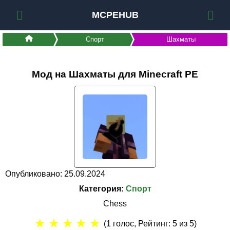
MCPEHUB
Спорт
Шахматы
Мод на Шахматы для Minecraft PE
Опубликовано: 25.09.2024
Категория:
Спорт
Chess
★
★
★
★
★
(
1
голос, Рейтинг:
5
из 5)