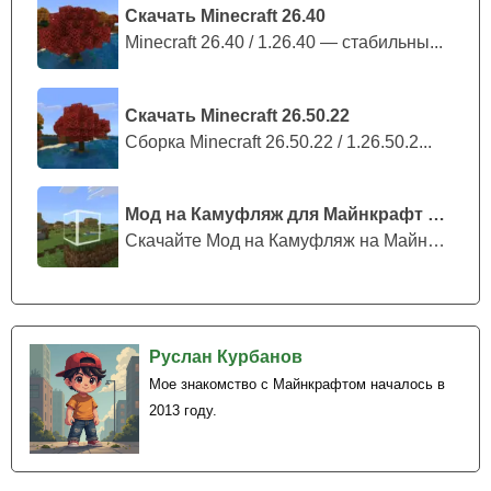
основные роли – король, ферзь, ладья, конь и другие.
Скачать Minecraft 26.40
Minecraft 26.40 / 1.26.40 — стабильны...
Пользователи могут свободно размещать их в любом
месте мира и украшать свое пространство с помощью
интересных деталей.
Скачать Minecraft 26.50.22
Сборка Minecraft 26.50.22 / 1.26.50.2...
Мод на Камуфляж для Майнкрафт ПЕ
Скачайте Мод на Камуфляж на Майнкрафт...
Руслан Курбанов
Мое знакомство с Майнкрафтом началось в
2013 году.