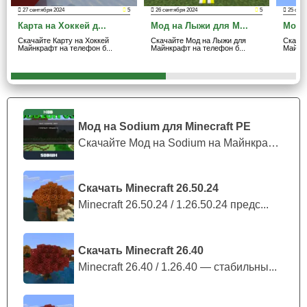
В основном это спортивный инвентарь, различные мячи
27 сентября 2024
5
26 сентября 2024
5
25 сент
Карта на Хоккей д...
Мод на Лыжи для M...
Мод 
и другие атрибуты боллеров, а также теннисные корты и
Скачайте Карту на Хоккей
Скачайте Мод на Лыжи для
Скача
поля.
Майнкрафт на телефон б...
Майнкрафт на телефон б...
Майнкр
Интересно, что пользователи имеют возможность
устанавливать различные объекты, чтобы создать
полноценную обстановку.
Мод на Sodium для Minecraft PE
Если игроки желают поиграть в волейбол, в набор
Скачайте Мод на Sodium на Майнкрафт П...
входят специальная сетка и подходящий мяч из мода на
баскетбол для Minecraft PE.
Скачать Minecraft 26.50.24
Тренировка
Minecraft 26.50.24 / 1.26.50.24 предс...
С мод на баскетбол для Minecraft PE действительно
хочется заняться двигательной активностью.
Скачать Minecraft 26.40
Minecraft 26.40 / 1.26.40 — стабильны...
Например, поклонники НБА, вдохновленные Джа