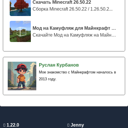
Морантом или Дерриком Роузом, могут
Скачать Minecraft 26.50.22
организовать матч по броскам в кольцо прямо в
Сборка Minecraft 26.50.22 / 1.26.50.2...
песочнице.
Мод на Камуфляж для Майнкрафт ПЕ
Можно тренироваться в одиночестве и прокачивать свой
Скачайте Мод на Камуфляж на Майнкрафт...
навык броска.
Руслан Курбанов
Мое знакомство с Майнкрафтом началось в
2013 году.
1.22.0
Jenny