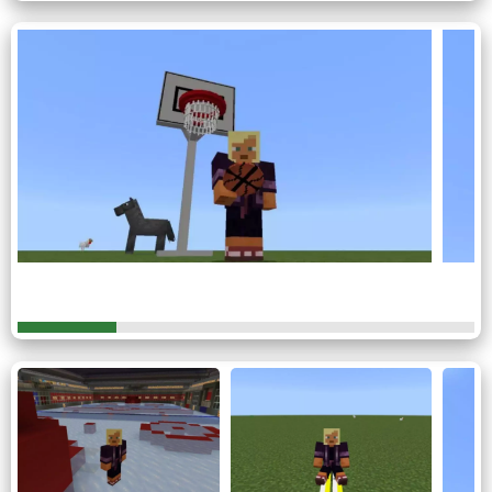
Авторы также включили специальные корты для
организации настоящих матчей.
Стоит отметить, что весь необходимый инвентарь можно
получить, используя команду /summon spe и указав
соответствующее название предмета в строке.
Либо можно перейти в творческий режим в Minecraft PE
при активации мода на баскетбол и извлечь нужные
предметы из инвентаря.
Инвентарь
С установкой мода на баскетбол в Майнкрафт ПЕ
появляется множество разнообразных предметов,
которые позволят геймерам окунуться в мир спортивных
баталий.