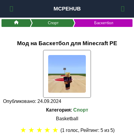
MCPEHUB
Спорт
Баскетбол
Мод на Баскетбол для Minecraft PE
Опубликовано: 24.09.2024
Категория:
Спорт
Basketball
★
★
★
★
★
(
1
голос, Рейтинг:
5
из 5)