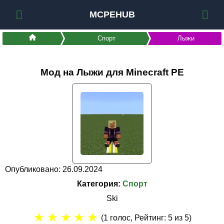
MCPEHUB
Спорт
Лыжи
Мод на Лыжи для Minecraft PE
Опубликовано: 26.09.2024
Категория:
Спорт
Ski
★
★
★
★
★
(
1
голос, Рейтинг:
5
из 5)