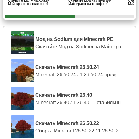
Скачайте Карту на Хоккей
Скачайте Мод на Лыжи для
Скача
Майнкрафт на телефон б...
Майнкрафт на телефон б...
Майнкр
Предметы подвергаются только цветовым параметрам,
а функции у них одинаковые.
В многопользовательском формате удобно различать
участников соревнования между собой.
Мод на Sodium для Minecraft PE
Скачайте Мод на Sodium на Майнкрафт П...
Использование
Мод на лыжи очень прост в использовании, поэтому
Скачать Minecraft 26.50.24
кататься на досках по покрытым снегом территориям
Minecraft 26.50.24 / 1.26.50.24 предс...
Майнкрафт ПЕ сможет любой новичок.
Игроку необходимо выбрать творческий режим, чтобы
Скачать Minecraft 26.40
найти все необходимые предметы в инвентаре после
Minecraft 26.40 / 1.26.40 — стабильны...
активации аддона.
Пользователи могут создавать столько вариантов цвета,
Скачать Minecraft 26.50.22
сколько захотят попробовать разные варианты.
Сборка Minecraft 26.50.22 / 1.26.50.2...