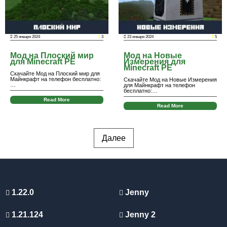
25 января 2024
3
23 января 2024
5
Мод на Плоский мир
Мод на Новые
для Minecraft PE
Измерения для
Minecraft PE
Скачайте Мод на Плоский мир для
Майнкрафт на телефон бесплатно:
Скачайте Мод на Новые Измерения
…
для Майнкрафт на телефон
бесплатно:…
Read More
Read More
Далее
1.22.0
Jenny
1.21.124
Jenny 2