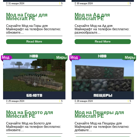
31 января 2024
5
30 января 2024
5
Мод на Горы для
Мод на Ад для
Minecraft PE
Minecraft PE
Скачайте Мод на Горы для
Скачайте Мод на Ад для
Майнкрафт на телефон бесплатно:
Майнкрафт на телефон бесплатно:
обновите…
разнообразьте…
Read More
Read More
Мод
Миры
Мод
Миры
29 января 2024
5
28 января 2024
5
Мод на Болото для
Мод на Пещеры для
Minecraft PE
Minecraft PE
Скачайте Мод на Болото для
Скачайте Мод на Пещеры для
Майнкрафт на телефон бесплатно:
Майнкрафт на телефон бесплатно:
обновите…
добавьте…