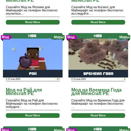
Minecraft PE
Minecraft PE
Скачайте Мод на Японию для
Скачайте Мод на Космос для
Майнкрафт на телефон бесплатно:
Майнкрафт на телефон бесплатно:
окунитесь…
исследуйте…
Read More
Read More
Мод
Миры
Мод
Миры
27 мая 2024
3.7
21 мая 2024
3
Мод на Рай для
Мод на Времена Года
Minecraft PE
для Minecraft PE
Скачайте Мод на Рай для
Скачайте Мод на Времена Года для
Майнкрафт на телефон бесплатно:
Майнкрафт на телефон бесплатно:
побудьте…
…
Read More
Read More
Мод
Миры
Мод
Миры