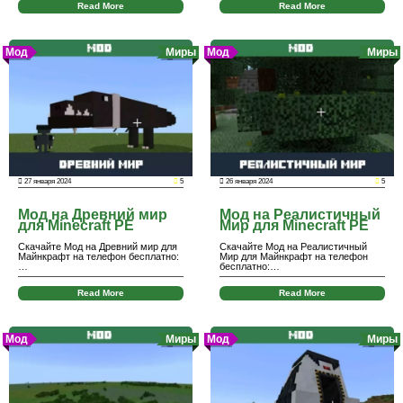
Read More
Read More
Мод
Миры
Мод
Миры
27 января 2024
5
26 января 2024
5
Мод на Древний мир
Мод на Реалистичный
для Minecraft PE
Мир для Minecraft PE
Скачайте Мод на Древний мир для
Скачайте Мод на Реалистичный
Майнкрафт на телефон бесплатно:
Мир для Майнкрафт на телефон
…
бесплатно:…
Read More
Read More
Мод
Миры
Мод
Миры