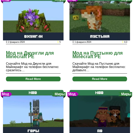
2 февраля 2024
5
1 февраля 2024
4.3
Мод на Джунгли для
Мод на Пустыню для
Minecraft PE
Minecraft PE
Скачайте Мод на Джунгли для
Скачайте Мод на Пустыню для
Майнкрафт на телефон бесплатно:
Майнкрафт на телефон бесплатно:
сразитесь…
добавьте…
Read More
Read More
Мод
Миры
Мод
Миры