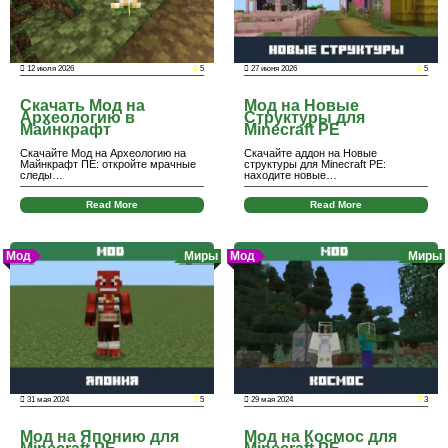
12 июля 2026
5
27 июня 2026
5
Скачать Мод на
Мод на Новые
Археологию в
Структуры для
Майнкрафт
Minecraft PE
Скачайте Мод на Археологию на
Скачайте аддон на Новые
Майнкрафт ПЕ: откройте мрачные
структуры для Minecraft PE:
следы…
находите новые…
Read More
Read More
Мод
Миры
Мод
Миры
31 мая 2024
5
29 мая 2024
3
Мод на Японию для
Мод на Космос для