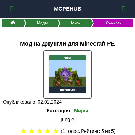
MCPEHUB
Моды
Миры
Джунгли
Мод на Джунгли для Minecraft PE
Опубликовано: 02.02.2024
Категория:
Миры
jungle
★
★
★
★
★
(
1
голос, Рейтинг:
5
из 5)