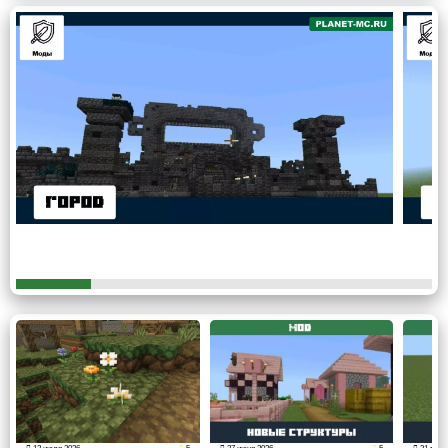
Каждая структура имеет собственное назначение. Одни
помогают пополнить запасы во время путешествия,
другие позволяют найти интересные предметы или
просто украшают окружающий ландшафт.
Для расширения приключений также подойдут
моды на
Миры на Майнкрафт ПЕ
, которые добавляют новые
территории для исследования.
Постройка
Особенность
Шахта
место для отдыха и поиска ресурсов
жилище с садом и полезными
Дом
предметами
Застава
сторожевая башня с элементами руин
древнее сооружение с тайнами и
Храм
добычей