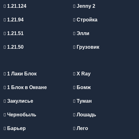
оформлению все новые объекты отлично вписываются
1.21.124
Jenny 2
в Minecraft PE и делают каждое путешествие более
увлекательным.
1.21.94
Стройка
1.21.51
Элли
1.21.50
Грузовик
1 Лаки Блок
X Ray
1 Блок в Океане
Бомж
Закулисье
Туман
Чернобыль
Лошадь
Барьер
Лего