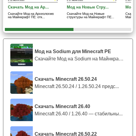
12 июля 2026
5
27 июня 2026
5
31 мая 
Скачать Мод на Ар...
Мод на Новые Стру...
Мод 
Деревни
Скачайте Мод на Археологию
Скачайте Мод на Новые
Скача
на Майнкрафт ПЕ: отк...
структуры на Майнкрафт ПЕ...
Майнкр
мод на Новые структуры в Minecraft Bedrock сохраняет
баланс выживания. В сундуках нет чрезмерно мощных
наград, поэтому развитие остается честным и
постепенным.
Мод на Sodium для Minecraft PE
Скачайте Мод на Sodium на Майнкрафт П...
Вместо полного комплекта алмазной брони игрок чаще
найдет еду, инструменты, материалы и другие полезные
Скачать Minecraft 26.50.24
вещи для дальнейшего путешествия. Такой подход
Minecraft 26.50.24 / 1.26.50.24 предс...
делает исследование интересным без нарушения
игрового процесса.
Скачать Minecraft 26.40
новые шахтерские базы;
Minecraft 26.40 / 1.26.40 — стабильны...
дома жителей с садами;
древние руины;
сторожевые заставы;
Скачать Minecraft 26.50.22