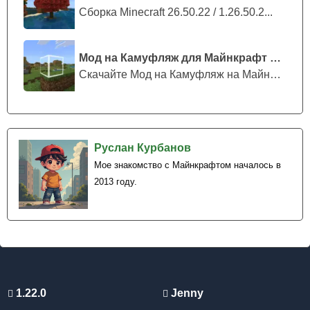
храмы и скрытые места.
Сборка Minecraft 26.50.22 / 1.26.50.2...
Структуры появляются в лесах, горах, тайге, саваннах,
снежных биомах и многих других уголках мира.
Мод на Камуфляж для Майнкрафт ПЕ
Скачайте Мод на Камуфляж на Майнкрафт...
Structures Plus
Мод на Новые структуры в Майнкрафт ПЕ делает
исследование значительно интереснее благодаря
Руслан Курбанов
продуманной генерации объектов. Постройки
Мое знакомство с Майнкрафтом началось в
появляются естественно и выглядят частью
2013 году.
окружающего мира.
Дополнение также добавляет секретные места, которые
невозможно заметить с первого взгляда. Некоторые
сооружения скрывают необычные детали и награды для
самых внимательных исследователей.
1.22.0
Jenny
Благодаря компактным размерам и качественному