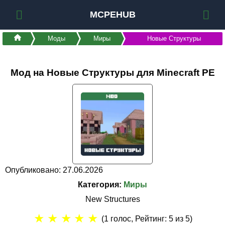
MCPEHUB
Моды
Миры
Новые Структуры
Мод на Новые Структуры для Minecraft PE
Опубликовано: 27.06.2026
Категория:
Миры
New Structures
★
★
★
★
★
(
1
голос, Рейтинг:
5
из 5)