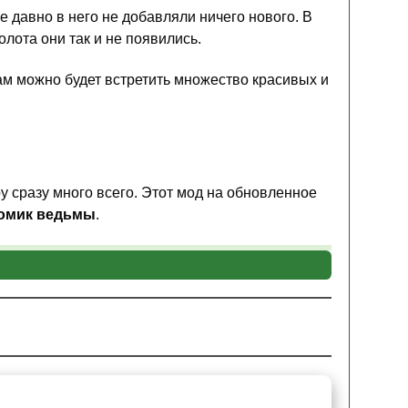
же давно в него не добавляли ничего нового. В
лота они так и не появились.
там можно будет встретить множество красивых и
у сразу много всего. Этот мод на обновленное
омик ведьмы
.
гушка и стрекоза. Еще мод на болото добавит в