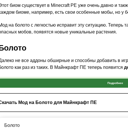
Этот биом существует в Minecraft PE уже очень давно и так
каждом биоме, например, есть свои особенные мобы, но у бо
Мод на болото с легкостью исправит эту ситуацию. Теперь 
опасных мобов, появятся новые уникальные растения.
Болото
Далеко не все аддоны обширные и способны добавить в игр
болото как раз из таких. В Майнкрафт ПЕ теперь появится
д
Подробнее
Тут уж точно будет много полезных ресурсов.
Скачать Мод на Болото для Майнкрафт ПЕ
Также в этом биоме появятся лишь
два новых существа
: ля
Minecraft PE
два новых дерева
и, собственно говоря, все.
Болото
Обновление