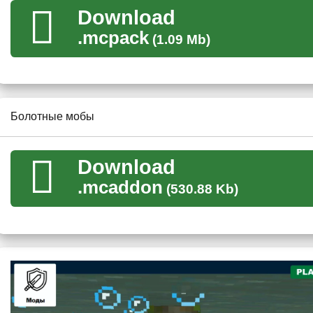
воды будут наполнены
крокодилами и ядовитыми лягушкам
Download
.mcpack
(1.09 Mb)
Все эти болотные мобы будут с нетерпением ждать удачног
удар.
Болотные мобы
Download
.mcaddon
(530.88 Kb)