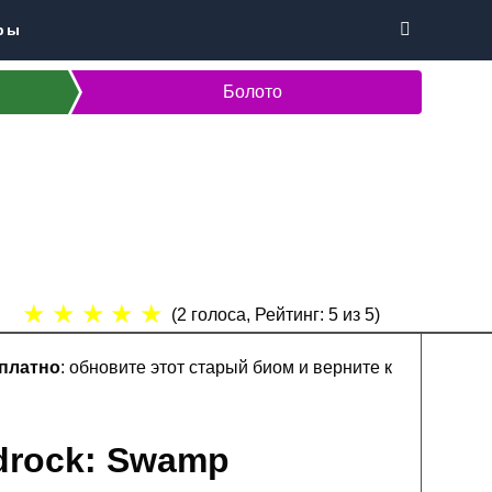
ры
Болото
★
★
★
★
★
(
2
голоса, Рейтинг:
5
из 5)
сплатно
: обновите этот старый биом и верните к
edrock: Swamp