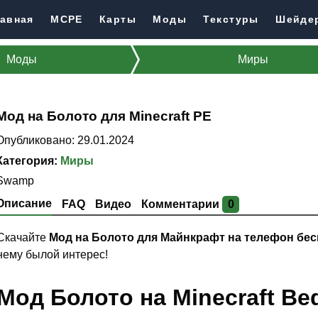
авная
MCPE
Карты
Моды
Текстуры
Шейде
Моды
Миры
Мод на Болото для Minecraft PE
Опубликовано: 29.01.2024
Категория:
Миры
Swamp
Описание
FAQ
Видео
Комментарии
0
Скачайте
Мод на Болото для Майнкрафт на телефон бе
нему былой интерес!
Мод Болото на Minecraft B