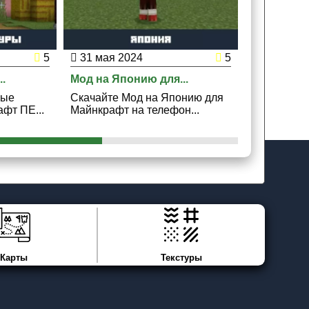
5
31 мая 2024
5
29 мая 2
.
Мод на Японию для...
Мод на Кос
вые
Скачайте Мод на Японию для
Скачайте М
фт ПЕ...
Майнкрафт на телефон...
Майнкрафт 
Карты
Текстуры