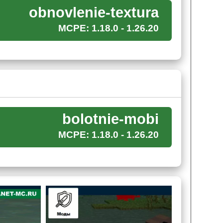
и
.
obnovlenie-textura
MCPE: 1.18.0 - 1.26.20
о момента, чтобы нанести игроку Майнкрафт ПЕ
bolotnie-mobi
MCPE: 1.18.0 - 1.26.20