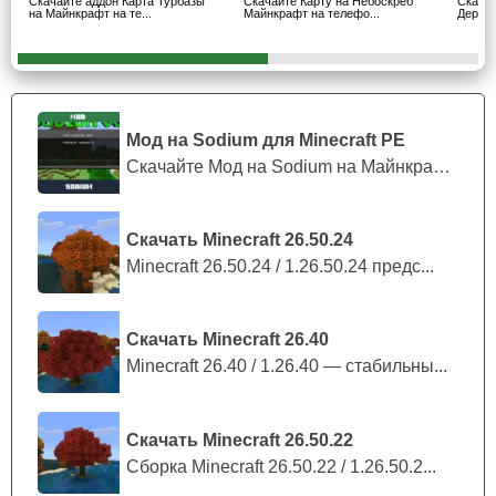
Скачайте аддон Карта Турбазы
Скачайте Карту на Небоскреб
Скачай
на Майнкрафт на те...
Майнкрафт на телефо...
Дереве
Чердак
Также был проработан и чердак. Автор карты турбазы
для Minecraft PE значительно постарался. Особенно над
Мод на Sodium для Minecraft PE
тем, чтобы пользователи прочувствовали все
Скачайте Мод на Sodium на Майнкрафт П...
особенности отдыха в чужом жилье. Там будут
находиться сундуки и немного пыли. Не говоря уже о
том, что там есть парочка летучих мышей. Всё это
Скачать Minecraft 26.50.24
добавляет локации реализма. А также карта турбазы для
Minecraft 26.50.24 / 1.26.50.24 предс...
Майнкрафт Бедрок интереса к изучению.
Скачать Minecraft 26.40
Пользователь сможет найти множество
Minecraft 26.40 / 1.26.40 — стабильны...
интересных деталей в доме.
Скачать Minecraft 26.50.22
Сборка Minecraft 26.50.22 / 1.26.50.2...