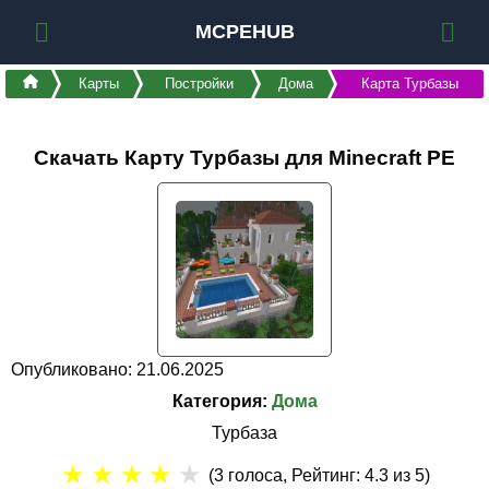
MCPEHUB
Карты
Постройки
Дома
Карта Турбазы
Скачать Карту Турбазы для Minecraft PE
Опубликовано: 21.06.2025
Категория:
Дома
Турбаза
★
★
★
★
★
(
3
голоса, Рейтинг:
4.3
из 5)