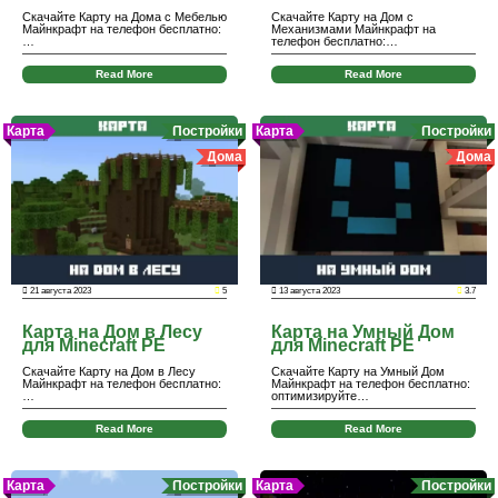
Скачайте Карту на Дома с Мебелью
Скачайте Карту на Дом с
Майнкрафт на телефон бесплатно:
Механизмами Майнкрафт на
…
телефон бесплатно:…
Read More
Read More
Карта
Постройки
Карта
Постройки
Дома
Дома
21 августа 2023
5
13 августа 2023
3.7
Карта на Дом в Лесу
Карта на Умный Дом
для Minecraft PE
для Minecraft PE
Скачайте Карту на Дом в Лесу
Скачайте Карту на Умный Дом
Майнкрафт на телефон бесплатно:
Майнкрафт на телефон бесплатно:
…
оптимизируйте…
Read More
Read More
Карта
Постройки
Карта
Постройки