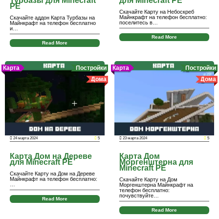
Турбазы для Minecraft
для Minecraft PE
PE
Скачайте Карту на Небоскреб
Майнкрафт на телефон бесплатно:
Скачайте аддон Карта Турбазы на
поселитесь в…
Майнкрафт на телефон бесплатно
и…
Read More
Read More
Карта
Постройки
Карта
Постройки
Дома
Дома
24 марта 2024
5
23 марта 2024
5
Карта Дом на Дереве
Карта Дом
для Minecraft PE
Моргенштерна для
Minecraft PE
Скачайте Карту на Дом на Дереве
Майнкрафт на телефон бесплатно:
Скачайте Карту на Дом
…
Моргенштерна Майнкрафт на
телефон бесплатно:
почувствуйте…
Read More
Read More