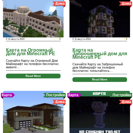
Дома
Дома
12 августа 2023
5
11 августа 2023
5
Карта на Огромный
Карта на
Дом для Minecraft PE
Заброшенный дом для
Minecraft PE
Скачайте Карту на Огромный Дом
Майнкрафт на телефон бесплатно:
Скачайте Карту на Заброшенный
живите…
дом Майнкрафт на телефон
бесплатно: попытайтесь…
Read More
Read More
Карта
Постройки
Карта
Постройки
Дома
Дома