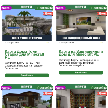
Карта
Постройки
Карта
Постройки
Дома
Дома
22 марта 2024
5
29 августа 2023
5
Карта Дома Тони
Карта на Защищенный
Старка для Minecraft
Дом для Minecraft PE
PE
Скачайте Карту на Защищенный
Дом Майнкрафт на телефон
Скачайте Карту на Дом Тони
бесплатно: создайте…
Старка Майнкрафт на телефон
бесплатно:…
Read More
Read More
Карта
Постройки
Карта
Постройки
Дома
Дома