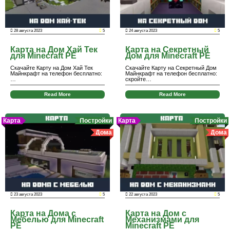
28 августа 2023
5
24 августа 2023
5
Карта на Дом Хай Тек
Карта на Секретный
для Minecraft PE
Дом для Minecraft PE
Скачайте Карту на Дом Хай Тек
Скачайте Карту на Секретный Дом
Майнкрафт на телефон бесплатно:
Майнкрафт на телефон бесплатно:
…
скройте…
Read More
Read More
Карта
Постройки
Карта
Постройки
Дома
Дома
23 августа 2023
5
22 августа 2023
5
Карта на Дома с
Карта на Дом с
Мебелью для Minecraft
Механизмами для
PE
Minecraft PE