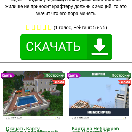
жилище не приносит крафтеру должных эмоций, то это
значит что его пора менять.
(
1
голос, Рейтинг:
5
из 5)
Карта
Постройки
Карта
Постройки
Дома
Дома
21 июня 2025
4.3
25 марта 2024
5
Скачать Карту
Карта на Небоскреб