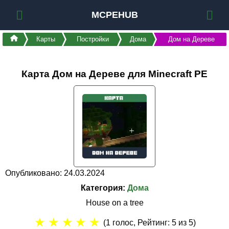
MCPEHUB
Карты
Постройки
Дома
Дом на Дереве
Карта Дом на Дереве для Minecraft PE
Опубликовано: 24.03.2024
Категория:
Дома
House on a tree
★
★
★
★
★
(
1
голос, Рейтинг:
5
из 5)