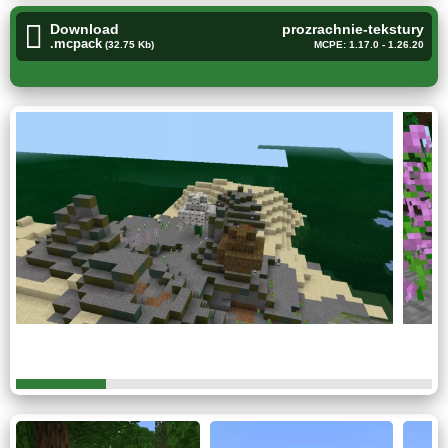
Улучшенные камни
Download
prozrachnie-tekstury
.mcpack
(32.75 Kb)
MCPE: 1.17.0 - 1.26.20
Отличный набор текстур, который изменит внешний вид
некоторых камней в Minecraft PE. Например, андезит
станет более ярким и примет четкое очертание.
Кварцевые кирпичи и песчаник примут более
натуральный вид.
Кстати, изменения подверглись и лестницы. В
целом, при постройке любого здания, его внешний
фасад теперь будет более реалистичным и
красивым.
Все добавленные изменения, безусловно
добавляют со стороны некий 3Д эффект.
Прозрачные текстуры