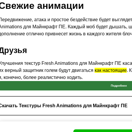
Свежие анимации
Передвижение, атака и простое бездействие будет выглядет
Animations для Майнкрафт ПЕ. Каждый моб будет дышать, ш
дополнение отлично привнесет жизнь в каждого жителя бло
Друзья
Улучшения текстур Fresh Animations для Майнкрафт ПЕ каса
их верный защитник голем будут двигаться
как настоящие
. 
и, конечно, более реалистично ходить.
Подробнее
То же самое касается и железных друзей. Однако с текстурам
станут смотреться намного устрашающе. А сила, которую мо
насколько сокрушающий их удар.
Скачать Текстуры Fresh Animations для Майнкрафт ПЕ
При опасности жители смешно убегают и прячутся.