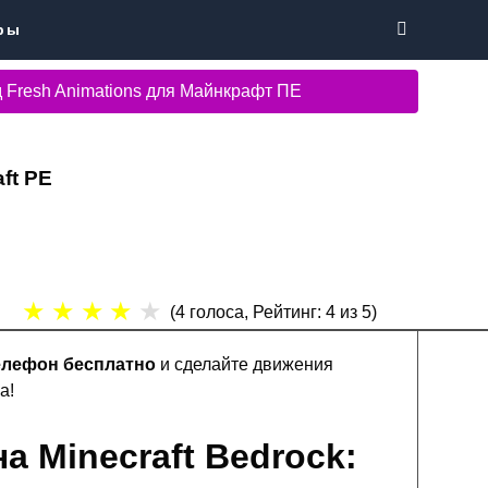
ры
 Fresh Animations для Майнкрафт ПЕ
ft PE
★
★
★
★
★
(
4
голоса, Рейтинг:
4
из 5)
телефон бесплатно
и сделайте движения
а!
а Minecraft Bedrock: