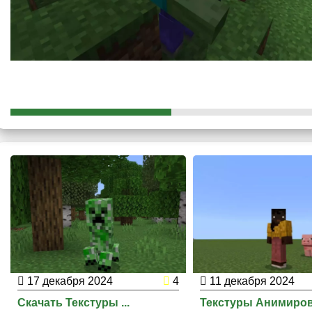
обретут свою жизнь
. Все фермерские и дикие звери так ж
захочется их покормить.
Абсолютно все мобы получат свои уникальные анимации
17 декабря 2024
4
11 декабря 2024
Скачать Текстуры ...
Текстуры Анимиров.