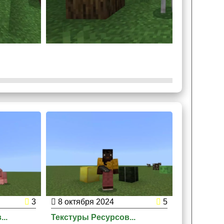
е будут ощущаться живее, отчего точно
.
3
8 октября 2024
5
1 июня 2
..
Текстуры Ресурсов...
Текстуры 