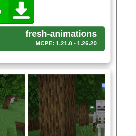
ения привычных врагов Стива. Текстуры Fresh
fresh-animations
ника, такие как криперы, зомби и скелеты. Их
рока.
MCPE: 1.21.0 - 1.26.20
ю проявляют только в ночное время суток. Но
тороной. Каждая лапка членистоногого будет
олке, голова паука примет правильное
ола самой игры — крипера.
ми Fresh Animations для Майнкрафт ПЕ и они