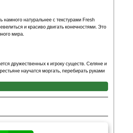
ь намного натуральнее с текстурами Fresh
евелиться и красиво двигать конечностями. Это
чного мира.
ется дружественных к игроку существ. Селяне и
Крестьяне научатся моргать, перебирать руками
и Fresh Animations для Minecraft PE их атаки
жно проследить в анимациях, даст понять,