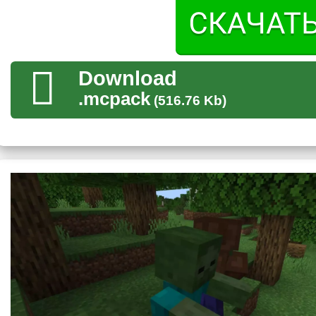
Враги
Что можно заметить невооруженным взглядом, так это движ
Download
Animations для Майнкрафт ПЕ работают и для каждого против
.mcpack
передвижения могут
вселить панику
в неподготовленного иг
(516.76 Kb)
Разумеется, пауки по большей части нейтральны, а агресси
текстуры Fresh Animations для Minecraft PE не обходят их с
перебирать при передвижении, а находясь на стене или пот
положение.
С помощью аддона можно будет понять устройство симв
Животные
Хоть и животные привычны каждому игроку, с текстура