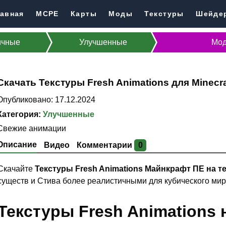
авная
MCPE
Карты
Моды
Текстуры
Шейде
ичные
Улучшенные
Мод
Скачать Текстуры Fresh Animations для Minecra
Опубликовано: 17.12.2024
Категория:
Улучшенные
Свежие анимации
Описание
Видео
Комментарии
0
Скачайте
Текстуры Fresh Animations Майнкрафт ПЕ на 
существ и Стива более реалистичными для кубического мир
Текстуры Fresh Animations н