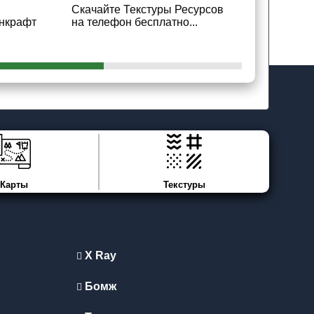
Скачайте Текстуры Ресурсов
Скачайте 
нкрафт
на телефон бесплатно...
Майнкрафт 
Карты
Текстуры
X Ray
Бомж