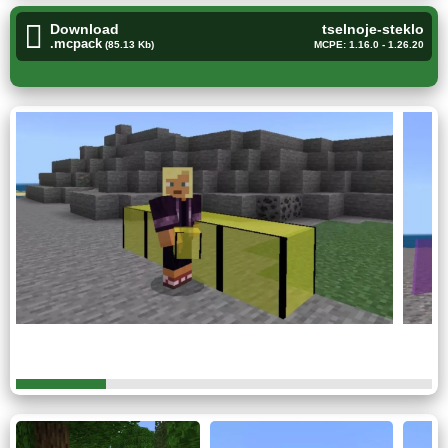
Чистое стекло
Download
tselnoje-steklo
.mcpack
(85.13 Kb)
MCPE: 1.16.0 - 1.26.20
Следующий текстур пак от автора Minecraft PE
предлагает оценить внешний вид стекла, который стал
похож на кристаллы льда.
Приятный оттенок не оставит равнодушным
никого. По крайней мере, обязательно вызовет
интерес своим необычным внешним видом.
Изменения сразу бросаются в глаза.
Стив отметит их,
пройдя мимо привычного ему окна или прочих
прозрачных предметов.
Цельное стекло
Завершает тройку текстур на стекло очень полезная