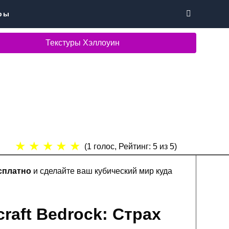
ры
Текстуры Хэллоуин
★
★
★
★
★
(
1
голос, Рейтинг:
5
из 5)
сплатно
и сделайте ваш кубический мир куда
raft Bedrock: Страх