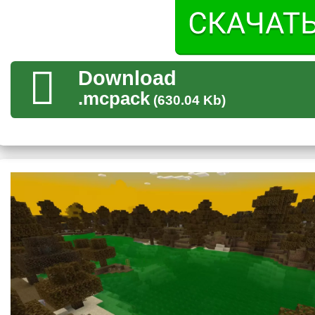
Внешность
Также изменятся и мобы с текстурами на Хэллоуин для
Download
наденут тыквенные маски Джека
. Они будут светиться в
.mcpack
праздника.
(630.04 Kb)
Также изменятся и жители, они все будут иметь жуткий вн
кетчупа, чтобы напугать Стива. Также в некоторой степени 
появится ржавчина, а во время движения они будут скрипет
Враги не изменят своего поведения.
Инвертирование
Также в некоторых случаях текстуры на Хэллоуин для Minec
примеру синяя вода окрасится в зелёный, а портал в Ад изм