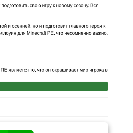
подготовить свою игру к новому сезону. Вся
ой и осенней, но и подготовит главного героя к
ллоуин для Minecraft PE, что несомненно важно.
Е является то, что он окрашивает мир игрока в
пустынные биомы не претерпят изменений, а вот
 и трава, которая станет куда более высохшей,
для Minecraft PE.