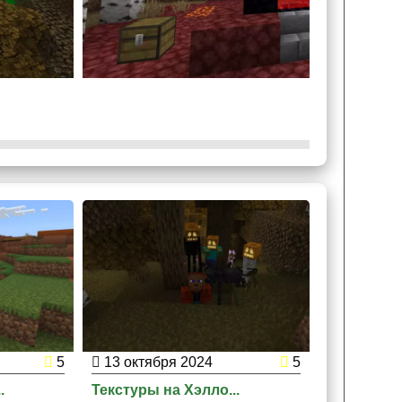
тенок, который будет пугать юзера.
5
13 октября 2024
5
.
Текстуры на Хэлло...