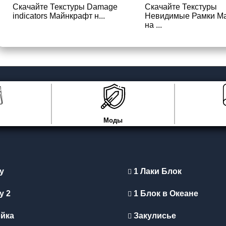
Скачайте Текстуры Damage
Скачайте Текстуры
indicators Майнкрафт н...
Невидимые Рамки М
на ...
Моды
y
1 Лаки Блок
y 2
1 Блок в Океане
йка
Закулисье