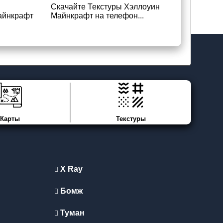
Скачайте Текстуры Хэллоуин
айнкрафт
Майнкрафт на телефон...
Карты
Текстуры
X Ray
Бомж
Туман