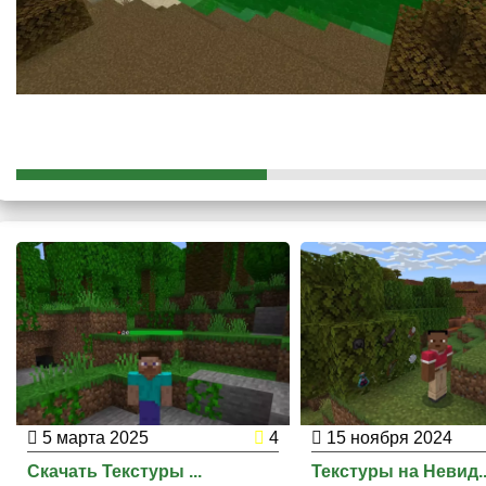
Также
поменяет свой окрас
луна, получив яркий багряный от
5 марта 2025
4
15 ноября 2024
Скачать Текстуры ...
Текстуры на Невид..