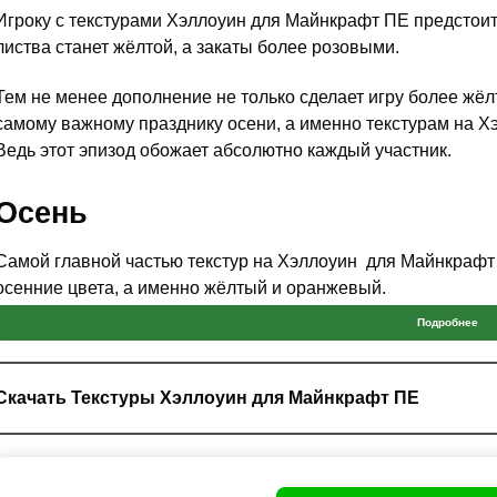
Игроку с текстурами Хэллоуин для Майнкрафт ПЕ предстоит 
листва станет жёлтой, а закаты более розовыми.
Тем не менее дополнение не только сделает игру более жёлт
самому важному празднику осени, а именно текстурам на Хэ
Ведь этот эпизод обожает абсолютно каждый участник.
Осень
Самой главной частью текстур на Хэллоуин для Майнкрафт П
осенние цвета, а именно жёлтый и оранжевый.
Подробнее
Также автор не забыл и про логику, тропические, зимние и 
вода станет более зелёной, словно болото. Также изменится
как это и положено в
осенний период времени
.
Скачать Текстуры Хэллоуин для Майнкрафт ПЕ
Мир станет более интересным с текстурами на Хэллоуин 