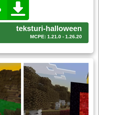
 Майнкрафт ПЕ, все негативные существа
teksturi-halloween
 ночное время, создавая уютную атмосферу
MCPE: 1.21.0 - 1.26.20
ешний вид, приправляя всё обильным слоем
испортятся и железные големы. На их теле
ь.
raft PE произведут инвертирование цвета. К
енит свой цвет с фиолетового на ярко-красный.