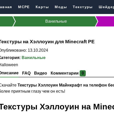
авная
MCPE
Карты
Моды
Текстуры
Шейде
Ванильные
Текстуры на Хэллоуин для Minecraft PE
Опубликовано: 13.10.2024
Категория:
Ванильные
Halloween
Описание
FAQ
Видео
Комментарии
0
Скачайте
Текстуры Хэллоуин Майнкрафт на телефон бе
более приятным глазу чем он есть!
Текстуры Хэллоуин на Minec