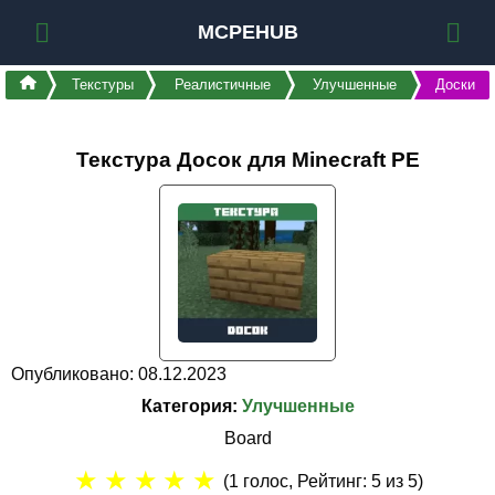
MCPEHUB
Текстуры
Реалистичные
Улучшенные
Доски
Текстура Досок для Minecraft PE
Опубликовано: 08.12.2023
Категория:
Улучшенные
Board
★
★
★
★
★
(
1
голос, Рейтинг:
5
из 5)