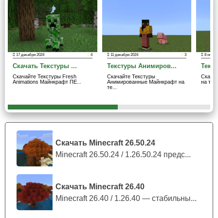
Качество
Наиболее важным параметром для любой текстуры
досок для Minecraft PE является качество исполнение и
17 декабря 2024
4
11 декабря 2024
3
8 октяб
расширения. В обоих дополнениях игроки смогут
Скачать Текстуры ...
Текстуры Анимиров...
Текст
спокойно играть, совершенно
не напрягая свои глаза
,
Скачайте Текстуры Fresh
Скачайте Текстуры
Скача
ведь авторы дополнений постарались и сделали
Animations Майнкрафт ПЕ...
Анимированные Майнкрафт на
на тел
те...
невероятно качественный баланс между разрешением и
чёткостью.
Скачать Minecraft 26.50.24
Minecraft 26.50.24 / 1.26.50.24 предс...
Скачать Minecraft 26.40
Minecraft 26.40 / 1.26.40 — стабильны...