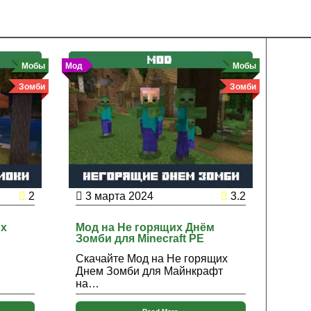
Мобы
Мод
Мобы
Зомби
Зомби
2
3 марта 2024
3.2
их
Мод на Не горящих Днём
Зомби для Minecraft PE
Скачайте Мод на Не горящих
Днем Зомби для Майнкрафт
на…