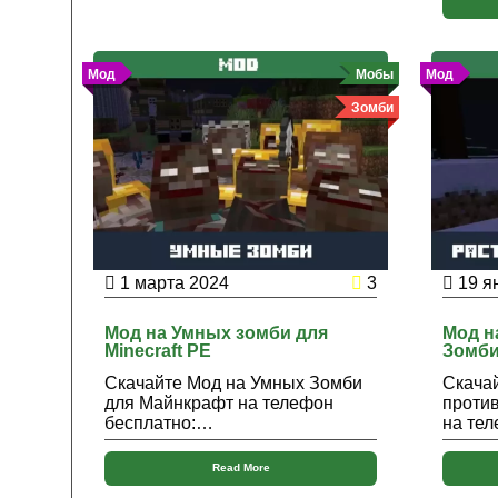
Мод
Мобы
Мод
Зомби
1 марта 2024
3
19 я
Мод на Умных зомби для
Мод н
Minecraft PE
Зомби
Скачайте Мод на Умных Зомби
Скачай
для Майнкрафт на телефон
проти
бесплатно:…
на те
Read More