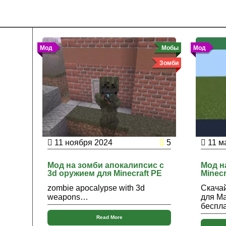
Мод
Мобы
Мод
Зомби
11 ноября 2024
5
11 м
Мод на зомби апокалипсис с
Мод н
3d оружием для Minecraft PE
Minecr
zombie apocalypse with 3d
Скача
weapons…
для М
беспл
Read More