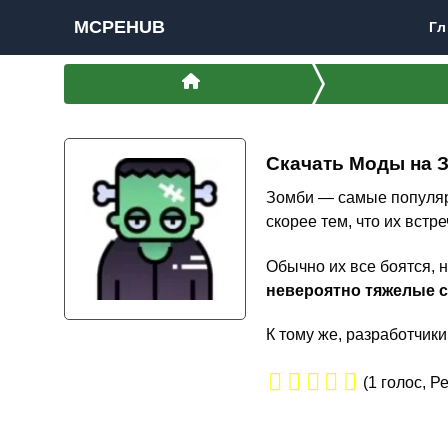
MCPEHUB
Гл
Скачать Моды на 
Зомби — самые популярн
скорее тем, что их встр
Обычно их все боятся, 
невероятно тяжелые с
К тому же, разработчик
(
1
голос, Р