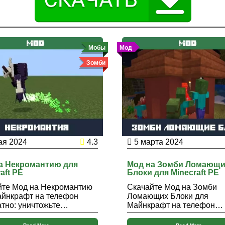
Мобы
Мод
Зомби
ая 2024
4.3
5 марта 2024
а Некромантию для
Мод на Зомби Ломающ
aft PE
Блоки для Minecraft PE
йте Мод на Некромантию
Скачайте Мод на Зомби
айнкрафт на телефон
Ломающих Блоки для
атно: уничтожьте…
Майнкрафт на телефон…