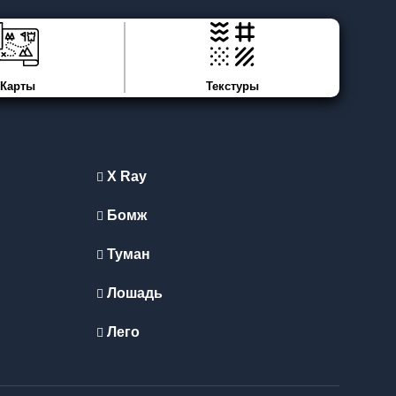
Карты
Текстуры
X Ray
Бомж
Туман
Лошадь
Лего