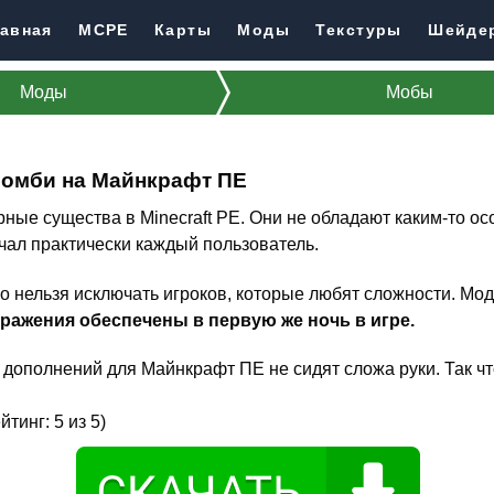
авная
MCPE
Карты
Моды
Текстуры
Шейде
Моды
Мобы
Зомби на Майнкрафт ПЕ
ые существа в Minecraft PE. Они не обладают каким-то о
ечал практически каждый пользователь.
но нельзя исключать игроков, которые любят сложности. Мо
ражения обеспечены в первую же ночь в игре.
и дополнений для Майнкрафт ПЕ не сидят сложа руки. Так ч
ейтинг:
5
из 5)