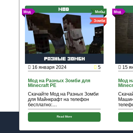
Мод
Мобы
Мод
Зомби
16 января 2024
5
15 я
Мод на Разных Зомби для
Мод н
Minecraft PE
Minecr
Скачайте Мод на Разных Зомби
Скача
для Майнкрафт на телефон
Машин
бесплатно:…
телеф
Read More