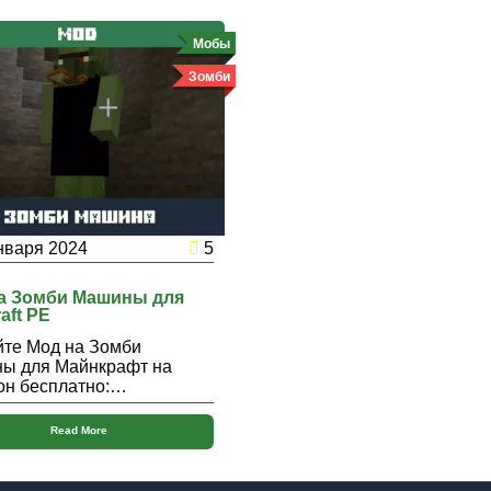
Мобы
Зомби
нваря 2024
5
а Зомби Машины для
aft PE
йте Мод на Зомби
ы для Майнкрафт на
он бесплатно:…
Read More