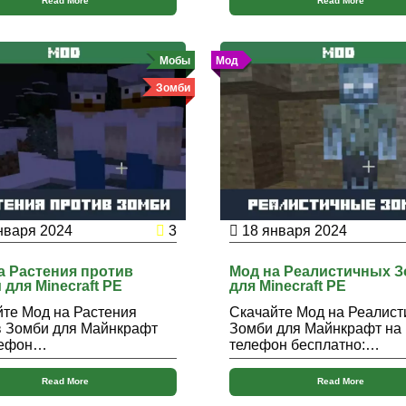
Read More
Read More
Мобы
Мод
Зомби
нваря 2024
3
18 января 2024
а Растения против
Мод на Реалистичных 
 для Minecraft PE
для Minecraft PE
те Мод на Растения
Скачайте Мод на Реалис
в Зомби для Майнкрафт
Зомби для Майнкрафт на
лефон…
телефон бесплатно:…
Read More
Read More