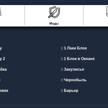
Моды
y
1 Лаки Блок
y 2
1 Блок в Океане
йка
Закулисье
и
Чернобыль
овик
Барьер