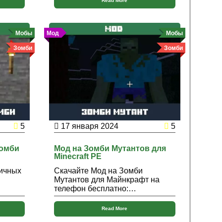
Read More
Мобы
Мод
Мобы
Зомби
Зомби
5
17 января 2024
5
Зомби
Мод на Зомби Мутантов для
Minecraft PE
тичных
Скачайте Мод на Зомби
Мутантов для Майнкрафт на
телефон бесплатно:…
Read More