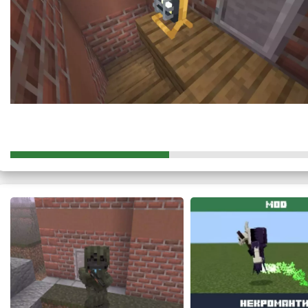
Особое внимание автор мода на зомби апокалипсис с 3d ору
Теперь главный герой может посетить самые различные лок
опаснейшими военными базами, которые стали главным оп
В зависимости от расположения главный герой может
найти
может лежать с редчайшим костюмом маскировки.
Локаций очень много.