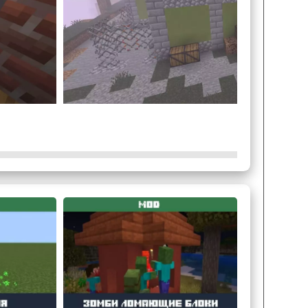
жием для Minecraft PE уделил структурам.
ации. Начиная от частных домов, заканчивая
лотом человечества.
 различный лут
. При этом консервная банка