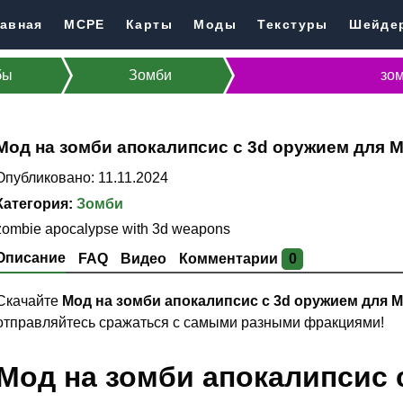
авная
MCPE
Карты
Моды
Текстуры
Шейде
бы
Зомби
зом
Мод на зомби апокалипсис с 3d оружием для Mi
Опубликовано: 11.11.2024
Категория:
Зомби
zombie apocalypse with 3d weapons
Описание
FAQ
Видео
Комментарии
0
Скачайте
Мод на зомби апокалипсис с 3d оружием для 
отправляйтесь сражаться с самыми разными фракциями!
Мод на зомби апокалипсис с