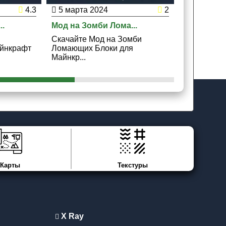
4.3
5 марта 2024
2
3 марта 
..
Мод на Зомби Лома...
Мод на Не 
Скачайте Мод на Зомби
Скачайте 
йнкрафт
Ломающих Блоки для
Днем Зомби
Майнкр...
Карты
Текстуры
X Ray