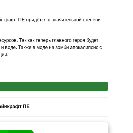
йнкрафт ПЕ придётся в значительной степени
урсов. Так как теперь главного героя будет
х и воде. Также в моде на зомби апокалипсис с
ции.
сис с 3d оружием для Майнкрафт ПЕ станут
ны к диалогам
. Всего в мире игры появится три
Майнкрафт ПЕ
ода на зомби апокалипсис с 3d оружием для
т главному герою только если он в их