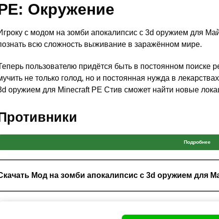
PE: Окружение
Игроку с модом на зомби апокалипсис с 3d оружием для Ма
познать всю сложность выживание в заражённом мире.
Теперь пользователю придётся быть в постоянном поиске рес
мучить не только голод, но и постоянная нужда в лекарства
3d оружием для Minecraft PE Стив сможет найти новые лока
Противники
Самой главной проблемой игрока в моде на зомби апокалип
Подробнее
противники. Многие из этих существ и людей не очень
склон
фракции.
Скачать Мод на зомби апокалипсис с 3d оружием для 
А именно зомби, военные и бандиты. Первые существа из м
Minecraft PE атакуют всех и могут заразить. Военные помогу
обмундировании.