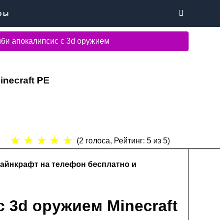
ры
би апокалипсис с 3d оружием
necraft PE
★
★
★
★
★
(
2
голоса, Рейтинг:
5
из 5)
Майнкрафт на телефон бесплатно и
 3d оружием Minecraft