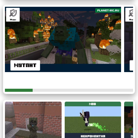
Улучшенные зомби
Следующая, уже более опасная группа —
улучшенные зомби.
Встречаются реже, но представляют серьезную угрозу
для игрока в Minecraft PE. Благодаря моду на умных
зомби они появляются в броне и вооружены, обладают
увеличенным здоровьем и наносят значительный урон.
Эти сильные мобы обладают высокой
чувствительностью к живым существам на больших
расстояниях и готовы атаковать всех, кто встанет у них
на пути.
Мутанты