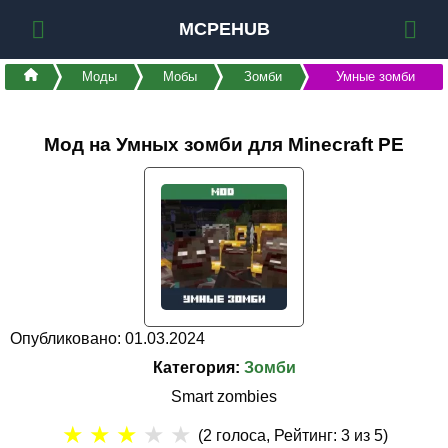
MCPEHUB
Моды
Мобы
Зомби
Умные зомби
Мод на Умных зомби для Minecraft PE
Опубликовано: 01.03.2024
Категория:
Зомби
Smart zombies
★
★
★
★
★
(
2
голоса, Рейтинг:
3
из 5)