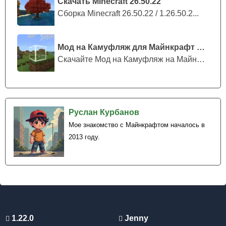
Скачать Minecraft 26.50.22
Сборка Minecraft 26.50.22 / 1.26.50.2...
Особенности
Особенности мода на умных зомби для Майнкрафт ПЕ
Мод на Камуфляж для Майнкрафт ПЕ
включают уникальные анимации прыжков и бега
Скачайте Мод на Камуфляж на Майнкрафт...
Мутанта, а также способность ломать блоки во время
движения.
У всех зомби в Minecraft PE появилась возможность
Руслан Курбанов
подбирать
любые предметы
с земли. Разработчики
Мое знакомство с Майнкрафтом началось в
модификации добавили новые звуки от мобов,
2013 году.
страшные модели и большое разнообразие врагов.
1.22.0
Jenny