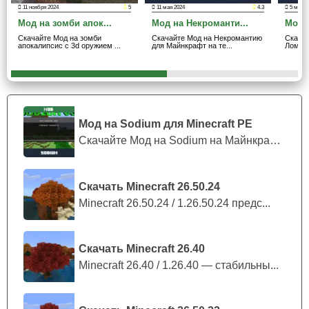
11 ноября 2024
5
11 мая 2024
4.3
5 марта
Мод на зомби апок...
Мод на Некроманти...
Мод 
Последняя и самая опасная группа мода на
Скачайте Мод на зомби
Скачайте Мод на Некромантию
Скача
улучшенных зомби — Мутанты.
апокалипсис с 3d оружием ...
для Майнкрафт на те...
Ломающ
Это гигантские и практически неуязвимые существа,
которые мутировали и теперь преследуют только одну
цель в мире Майнкрафт ПЕ — пролить кровь. Их
Мод на Sodium для Minecraft PE
практически невозможно уничтожить из-за огромного
Скачайте Мод на Sodium на Майнкрафт П...
запаса здоровья, смертельного урона и постоянной
регенерации.
Скачать Minecraft 26.50.24
Minecraft 26.50.24 / 1.26.50.24 предс...
Мутанты из мода на умных зомби быстро передвигаются
на дальние расстояния, умеют высоко прыгать и даже
способны превратить обычных селян в своих союзников
Скачать Minecraft 26.40
одним лишь ударом в Minecraft PE.
Minecraft 26.40 / 1.26.40 — стабильны...
Хоть они и встречаются редко, лучше подходить к ним с
осторожностью и избегать столкновений.