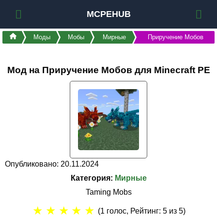
MCPEHUB
Моды
Мобы
Мирные
Приручение Мобов
Мод на Приручение Мобов для Minecraft PE
Опубликовано: 20.11.2024
Категория:
Мирные
Taming Mobs
★
★
★
★
★
(
1
голос, Рейтинг:
5
из 5)