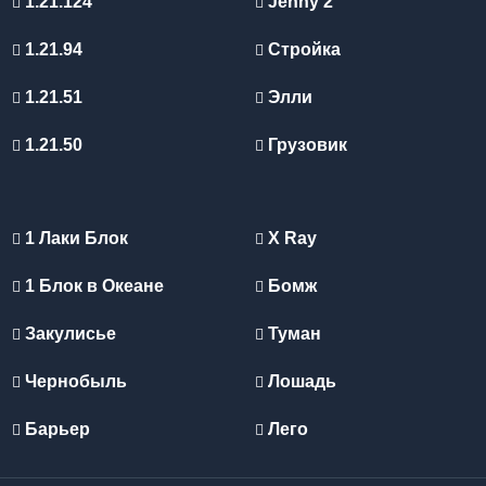
1.21.124
Jenny 2
1.21.94
Стройка
1.21.51
Элли
1.21.50
Грузовик
1 Лаки Блок
X Ray
1 Блок в Океане
Бомж
Закулисье
Туман
Чернобыль
Лошадь
Барьер
Лего