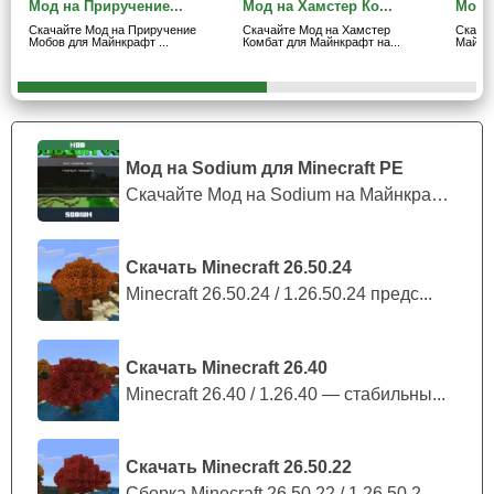
Мод на Приручение...
Мод на Хамстер Ко...
Мод н
Броня
Скачайте Мод на Приручение
Скачайте Мод на Хамстер
Скачай
Мобов для Майнкрафт ...
Комбат для Майнкрафт на...
Майнкр
В случае если главный герой с модом на приручение
мобов для Майнкрафт ПЕ убьёт достаточно существ
одной стихии, то он получит особую броню, благодаря
которой он сможет стать
более устойчивым к урону
.
Мод на Sodium для Minecraft PE
Также особое внимание автора упало на оружие, ведь
Скачайте Мод на Sodium на Майнкрафт П...
мечи, сделанные из драконов, обладают высоким
уроном.
Скачать Minecraft 26.50.24
Minecraft 26.50.24 / 1.26.50.24 предс...
Урон наносится огнём.
Скачать Minecraft 26.40
Minecraft 26.40 / 1.26.40 — стабильны...
Скачать Minecraft 26.50.22
Сборка Minecraft 26.50.22 / 1.26.50.2...