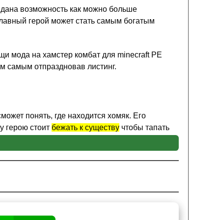
 дана возможность как можно больше
лавный герой может стать самым богатым
и мода на хамстер комбат для minecraft PE
ем самым отпраздновав листинг.
может понять, где находится хомяк. Его
у герою стоит
бежать к существу
чтобы тапать
ерах. Также после того, как он будет
стись верёвкой.
омбат для Minecraft PE.