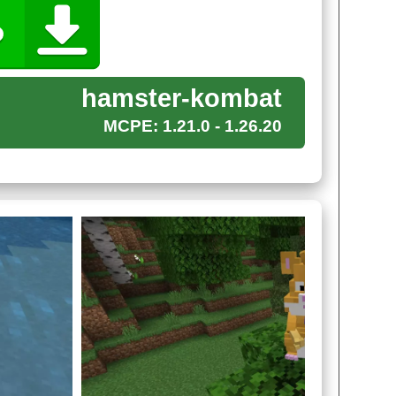
ат для Майнкрафт ПЕ Стиву стоит
hamster-kombat
огромный запас здоровья, и будет
MCPE: 1.21.0 - 1.26.20
ой, так шансы довести существо до листинга
 совершенно не собирается атаковать Стива.
я Minecraft PE получит свою награду, он сможет
ть
самый разный
, начиная от золотых слитков,
ой бронёй.