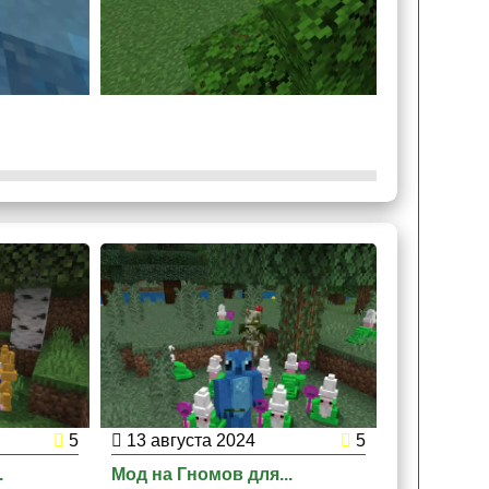
5
13 августа 2024
5
23 мая 2
.
Мод на Гномов для...
Мод на Де