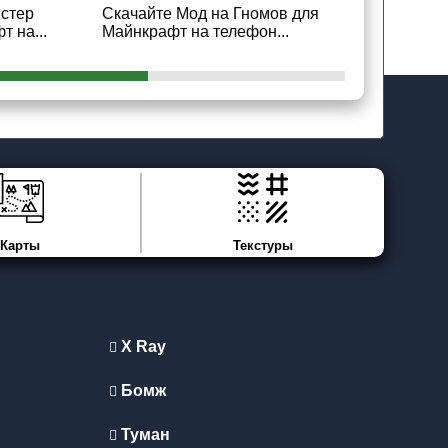
мстер
Скачайте Мод на Гномов для
Скачайте 
 на...
Майнкрафт на телефон...
для Майнкр
Карты
Текстуры
X Ray
Бомж
Туман