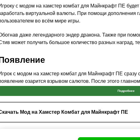
Игроку с модом на хамстер комбат для Майнкрафт ПЕ будет
заработать виртуальной валюты. При помощи дополнения г
пользователем во всём мире игры.
Обогнав даже легендарного эндер дракона. Также при помощ
Стив может получить большое количество разных наград, т
Появление
Игрок с модом на хамстер комбат для Майнкрафт ПЕ сразу с
появление озарится взрывом салютов. После этого главном
на него и получать большое количество денег.
Подробнее
Тем не менее, существо может заспавнится и в горах или пещ
обнаружен, моб начнёт убегать, так что Стиву лучше обзаве
Скачать Мод на Хамстер Комбат для Майнкрафт ПЕ
НА карте может быть много хомяков из мода на хамстер к