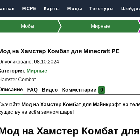
авная
MCPE
Карты
Моды
Текстуры
Шейде
Мобы
Мирные
Мод на Хамстер Комбат для Minecraft PE
Опубликовано: 08.10.2024
Категория:
Мирные
Hamster Combat
Описание
FAQ
Видео
Комментарии
0
Скачайте
Мод на Хамстер Комбат для Майнкрафт на те
существу на всём земном шаре!
Мод на Хамстер Комбат для 