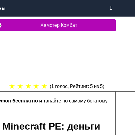
ры
Хамстер Комбат
★
★
★
★
★
(
1
голос, Рейтинг:
5
из 5)
лефон бесплатно и
тапайте по самому богатому
Minecraft PE: деньги