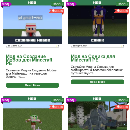
Мод
Мобы
Мод
Мобы
Новые
Новые
16 марта 2024
5
11 марта 2024
5
Мод на Создание
Мод на Соника для
Мобов для Minecraft
Minecraft PE
PE
Скачайте Мод на Соника для
Майнкрафт на телефон бесплатно:
Скачайте Мод на Создание Мобов
путешествуйте…
для Майнкрафт на телефон
бесплатно:…
Read More
Read More
Мод
Мобы
Мод
Мобы
Новые
Новые