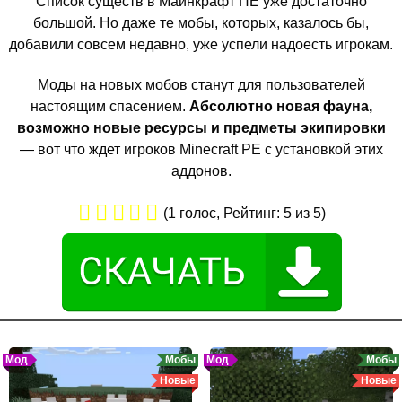
Список существ в Майнкрафт ПЕ уже достаточно
большой. Но даже те мобы, которых, казалось бы,
добавили совсем недавно, уже успели надоесть игрокам.
Моды на новых мобов станут для пользователей
настоящим спасением.
Абсолютно новая фауна,
возможно новые ресурсы и предметы экипировки
— вот что ждет игроков Minecraft PE с установкой этих
аддонов.
(
1
голос, Рейтинг:
5
из 5)
Мод
Мобы
Мод
Мобы
Новые
Новые