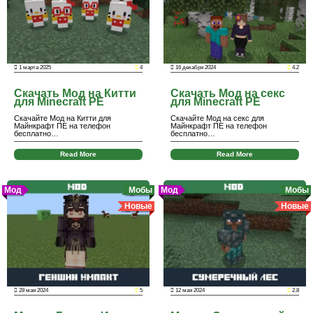
1 марта 2025
4
16 декабря 2024
4.2
Скачать Мод на Китти
Скачать Мод на секс
для Minecraft PE
для Minecraft PE
Скачайте Мод на Китти для
Скачайте Мод на секс для
Майнкрафт ПЕ на телефон
Майнкрафт ПЕ на телефон
бесплатно…
бесплатно…
Read More
Read More
Мод
Мобы
Мод
Мобы
Новые
Новые
28 мая 2024
5
12 мая 2024
2.8