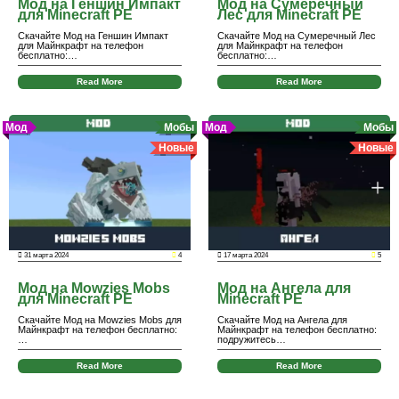
Мод на Геншин Импакт
Мод на Сумеречный
для Minecraft PE
Лес для Minecraft PE
Скачайте Мод на Геншин Импакт
Скачайте Мод на Сумеречный Лес
для Майнкрафт на телефон
для Майнкрафт на телефон
бесплатно:…
бесплатно:…
Read More
Read More
Мод
Мобы
Мод
Мобы
Новые
Новые
31 марта 2024
4
17 марта 2024
5
Мод на Mowzies Mobs
Мод на Ангела для
для Minecraft PE
Minecraft PE
Скачайте Мод на Mowzies Mobs для
Скачайте Мод на Ангела для
Майнкрафт на телефон бесплатно:
Майнкрафт на телефон бесплатно:
…
подружитесь…
Read More
Read More