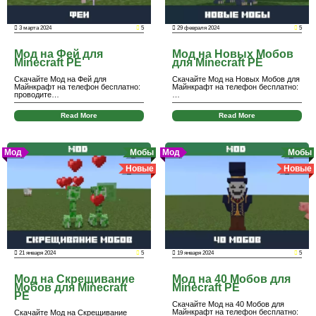
3 марта 2024
5
29 февраля 2024
5
Мод на Фей для
Мод на Новых Мобов
Minecraft PE
для Minecraft PE
Скачайте Мод на Фей для
Скачайте Мод на Новых Мобов для
Майнкрафт на телефон бесплатно:
Майнкрафт на телефон бесплатно:
проводите…
…
Read More
Read More
Мод
Мобы
Мод
Мобы
Новые
Новые
21 января 2024
5
19 января 2024
5
Мод на Скрещивание
Мод на 40 Мобов для
Мобов для Minecraft
Minecraft PE
PE
Скачайте Мод на 40 Мобов для
Майнкрафт на телефон бесплатно:
Скачайте Мод на Скрещивание