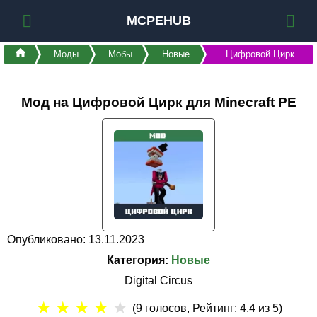
MCPEHUB
Моды
Мобы
Новые
Цифровой Цирк
Мод на Цифровой Цирк для Minecraft PE
Опубликовано: 13.11.2023
Категория:
Новые
Digital Circus
★
★
★
★
★
(
9
голосов, Рейтинг:
4.4
из 5)