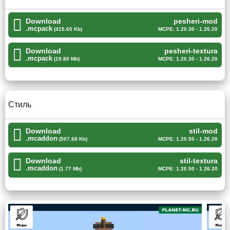
Download
pesheri-mod
Всё это даёт невероятные
возможности для
.mcpack
(415.60 Kb)
MCPE: 1.20.30 - 1.26.20
кастомизации
. Если главный герой разбирается в
программировании он может давать существам
Download
pesheri-textura
.mcpack
различные команды, сделать из НПС торговца или же
(19.80 Mb)
MCPE: 1.20.30 - 1.26.20
бродягу, который будет просить деньги.
Стиль
Мобам можно давать имена.
Download
stil-mod
.mcaddon
Пещеры
(507.68 Kb)
MCPE: 1.20.50 - 1.26.20
Download
stil-textura
Если игроку Майнкрафт ПЕ наскучили его стандартные
.mcaddon
(1.77 Mb)
MCPE: 1.20.50 - 1.26.20
пещеры, то он может установить данный моб на
создание мобов. С ним у игрока появится
большое
количество существ, которых создали другие
авторы дополнений
.