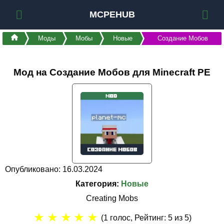
MCPEHUB
Моды
Мобы
Новые
Создание Мобов
Мод на Создание Мобов для Minecraft PE
Опубликовано: 16.03.2024
Категория:
Новые
Creating Mobs
★
★
★
★
★
(
1
голос, Рейтинг:
5
из 5)