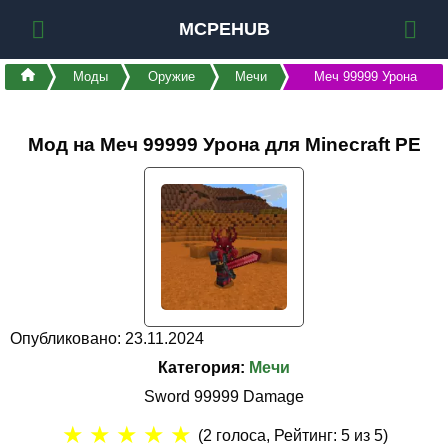
MCPEHUB
Моды
Оружие
Мечи
Меч 99999 Урона
Мод на Меч 99999 Урона для Minecraft PE
Опубликовано: 23.11.2024
Категория:
Мечи
Sword 99999 Damage
★
★
★
★
★
(
2
голоса, Рейтинг:
5
из 5)