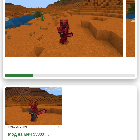
99999 урона для Minecraft PE.
Сложность
Тем не менее, получить столь классную броню весьма
сложно.
Основным фактором в моде на меч 99999
урона для Майнкрафт ПЕ является крафт
. Для
получения смертельного незерита пользователю
понадобится классический незерит, бобы ада и голова
Иссушителя.
Объединив их главный герой получит необходимый ему
элемент. Объединив слиток и любой элемент экипировки
он получит особую категорию, благодаря которой
процесс игры станет проще.
23 ноября 2024
5
Мод на Меч 99999 ...
Противники могут испугаться.