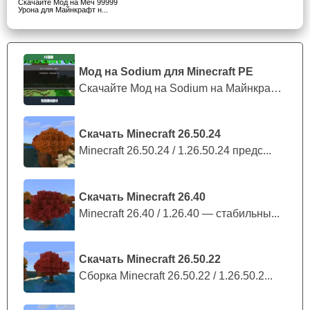
Скачайте Мод на Меч 99999
Урона для Майнкрафт н...
Возможности
Мод на Sodium для Minecraft PE
Также игроков с модом на меч 99999 урона для Minecraft
Скачайте Мод на Sodium на Майнкрафт П...
PE порадуют и возможности столь необычного
дополнения. К примеру броня, сделанная из перцанита
совершенно неуязвима
для огня и лавы. Так же как и
Скачать Minecraft 26.50.24
пользователь закованный в неё может не переживать по
Minecraft 26.50.24 / 1.26.50.24 предс...
поводу тёплых ванн.
Скачать Minecraft 26.40
Стив может повысить урон оружия.
Minecraft 26.40 / 1.26.40 — стабильны...
Скачать Minecraft 26.50.22
Сборка Minecraft 26.50.22 / 1.26.50.2...