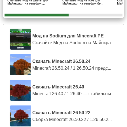
Скачайте Мод на Цветы для
Скачайте Мод на Мяч для
Скачай
Майнкрафт на телефон ...
Майнкрафт на телефон бе...
Майнкр
использовании базовых функций.
Для полноценной работы с данной модификацией
необходимо использовать режим эксперимента.
Мод на Sodium для Minecraft PE
Скачайте Мод на Sodium на Майнкрафт П...
Детальки
Скачать Minecraft 26.50.24
Когда герою в Майнкрафт ПЕ дается коробка, ее следует
Minecraft 26.50.24 / 1.26.50.24 предс...
поместить на верстак. Таким образом, материалы из
этой коробки можно использовать для создания деталек.
Крафтерам следует поместить материалы в камнерез.
Скачать Minecraft 26.40
Minecraft 26.40 / 1.26.40 — стабильны...
Если игрок использует красный элемент в определенном
верстаке, то он сможет получить желаемый оттенок
частичек.
Скачать Minecraft 26.50.22
Сборка Minecraft 26.50.22 / 1.26.50.2...
Получив набор блоков из мода на кубик для Minecraft PE,