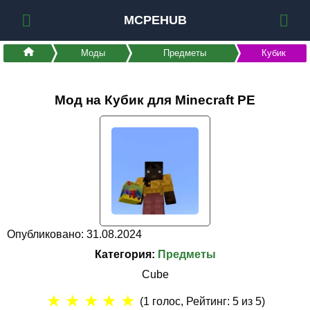
MCPEHUB
Моды
Предметы
Кубик
Мод на Кубик для Minecraft PE
Опубликовано: 31.08.2024
Категория:
Предметы
Cube
★
★
★
★
★
(
1
голос, Рейтинг:
5
из 5)