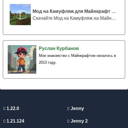
пользователи смогут взяться за создание удивительных
шедевров.
Мод на Камуфляж для Майнкрафт ПЕ
Скачайте Мод на Камуфляж на Майнкрафт...
Использование зависит исключительно от воображения.
Из них можно строить множество уникальных
сооружений, таких как базы выживания или любого
другого постройки, которые только придут в голову.
Руслан Курбанов
Мое знакомство с Майнкрафтом началось в
2013 году.
1.22.0
Jenny
1.21.124
Jenny 2