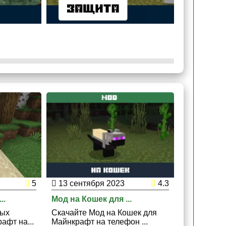
5
13 сентября 2023
4.3
25 июля 
..
Мод на Кошек для ...
Мод на Соб
лых
Скачайте Мод на Кошек для
Скачайте 
афт на...
Майнкрафт на телефон ...
Майнкрафт 