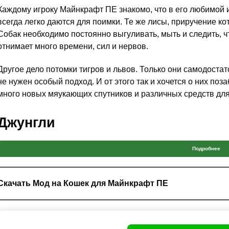
Каждому игроку Майнкрафт ПЕ знакомо, что в его любимой иг
всегда легко даются для поимки. Те же лисы, приручение к
Собак необходимо постоянно выгуливать, мыть и следить, чт
отнимает много времени, сил и нервов.
Другое дело потомки тигров и львов. Только они самодост
не нужен особый подход. И от этого так и хочется о них поз
много новых мяукающих спутников и различных средств для
Джунгли
Для многих игроков Minecraft PE джунгли являются весьма 
Подробнее
полезное. Кроме как заброшенных строений там ничего нет.
красотой
, отчего не все крафтеры желают получить её.
Скачать Мод на Кошек для Майнкрафт ПЕ
Но с модом на кошек ситуация изменится, в
едь теперь в д
разновидностей пушистиков.
Помимо оцелотов в этой лок
пантеры и многие другие.