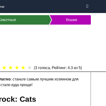
ры
Животные
Кошки
★
★
★
★
★
(
3
голоса, Рейтинг:
4.3
из 5)
платно
: станьте самым лучшим хозяином для
стало куда проще!
rock: Cats