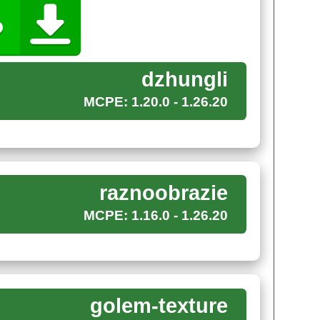
иментировать с рыбой, ведь у каждой зверушки
dzhungli
MCPE: 1.20.0 - 1.26.20
вотными заканчивается на том, что хозяин их
ся их похвалить или просто порадовать, то тогда
дополнению его питомцы всегда будут сыты,
:
raznoobrazie
MCPE: 1.16.0 - 1.26.20
ож с жителями края;
о лакомств и брони для любимых игроками
golem-texture