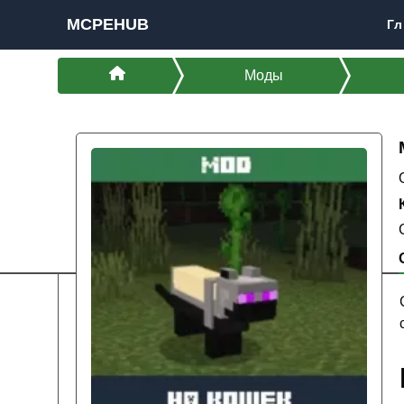
MCPEHUB
Гл
Моды