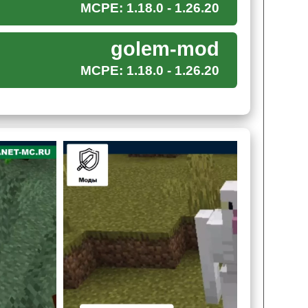
MCPE: 1.18.0 - 1.26.20
golem-mod
ов на своей стороне, то ему стоит обратиться к
MCPE: 1.18.0 - 1.26.20
игры и готовы защитить крафтера в любой
котиков.