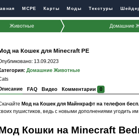
авная
MCPE
Карты
Моды
Текстуры
Шейде
Животные
Домашние 
Мод на Кошек для Minecraft PE
Опубликовано: 13.09.2023
Категория:
Домашние Животные
Cats
Описание
FAQ
Видео
Комментарии
0
Скачайте
Мод на Кошек для Майнкрафт на телефон бес
своих пушистиков, ведь с новыми дополнениями угодить им 
Мод Кошки на Minecraft Bed