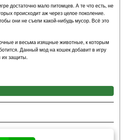
ре достаточно мало питомцев. А те что есть, не
оторых происходит аж через целое поколение.
обы они не съели какой-нибудь мусор. Всё это
аточные и весьма изящные животные, к которым
аботится. Данный мод на кошек добавит в игру
 их защиты.
бесполезным местом, где тяжело найти что-то
 Древесина в этой локации так же
не блещет
жунглях можно будет найти множество
ации так же появятся тигры, леопарды,