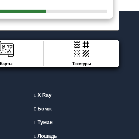
Карты
Текстуры
X Ray
Бомж
Туман
Лошадь