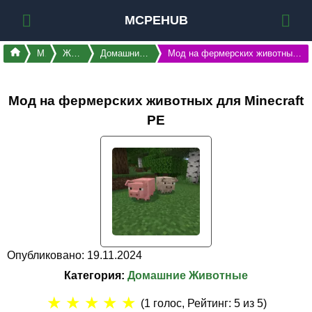
MCPEHUB
Моды
Животные
Домашние Животные
Мод на фермерских животных для Майнкрафт ПЕ
Мод на фермерских животных для Minecraft
PE
Опубликовано: 19.11.2024
Категория:
Домашние Животные
★
★
★
★
★
(
1
голос, Рейтинг:
5
из 5)