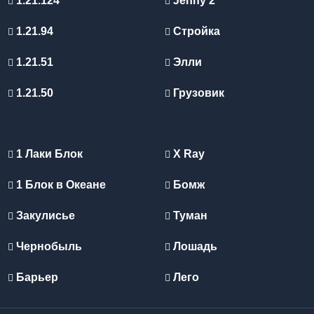
1.21.124
Jenny 2
1.21.94
Стройка
1.21.51
Элли
1.21.50
Грузовик
1 Лаки Блок
X Ray
1 Блок в Океане
Бомж
Закулисье
Туман
Чернобыль
Лошадь
Барьер
Лего