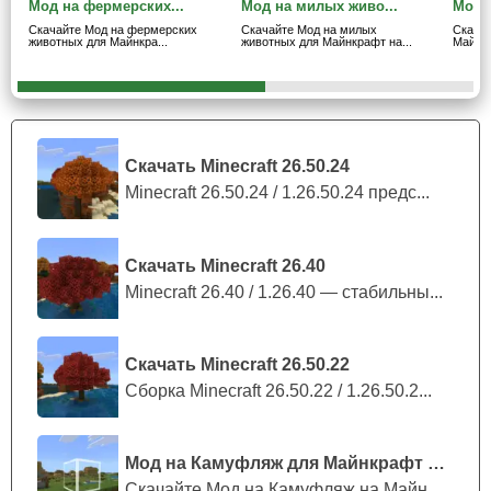
Мод на фермерских...
Мод на милых живо...
Мод н
Скачайте Мод на фермерских
Скачайте Мод на милых
Скачай
Посевы
животных для Майнкра...
животных для Майнкрафт на...
Майнкр
Новые семена — это само собой разумеющиеся в моде
на фермерских животных для Майнкрафт ПЕ. Однако не
только этим он может похвастаться. В игру добавляются
Скачать Minecraft 26.50.24
различные удобрения, а грядки могут выклевать
вороны
Minecraft 26.50.24 / 1.26.50.24 предс...
и другие птицы
. На такой случай есть и пугало.
Скачать Minecraft 26.40
Панорама главного меню с посевами прилагается
Minecraft 26.40 / 1.26.40 — стабильны...
вместе с аддоном.
Скачать Minecraft 26.50.22
Сборка Minecraft 26.50.22 / 1.26.50.2...
Мод на Камуфляж для Майнкрафт ПЕ
Скачайте Мод на Камуфляж на Майнкрафт...