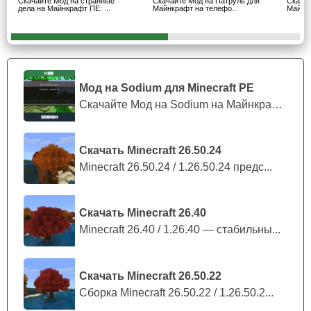
Скачайте Мод на странные
Скачайте Мод на Патруль для
Скачай
дела на Майнкрафт ПЕ: ...
Майнкрафт на телефо...
Майнкр
необходимо иметь сильное снаряжение.
Приемы
Мод на Sodium для Minecraft PE
Автор мода на каратэ к Майнкрафт ПЕ добавил
Скачайте Мод на Sodium на Майнкрафт П...
бандиту несколько ударов.
Скачать Minecraft 26.50.24
Первой является рывок наносящий 6 единиц урона.
Minecraft 26.50.24 / 1.26.50.24 предс...
Имеется обычный прием рукой с поражением на 5
единиц.
Скачать Minecraft 26.40
Самый сильный прем в стал удар ногой, который
Minecraft 26.40 / 1.26.40 — стабильны...
отталкивает и сокрушает на 15 здоровья.
Помимо всего он имеет блестящую защиту. Ее
Скачать Minecraft 26.50.22
невозможно пробить, так как это мастерство имеет
Сборка Minecraft 26.50.22 / 1.26.50.2...
иммунитет к любой атаке.