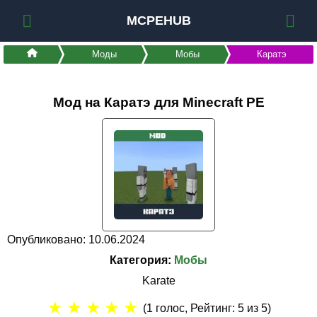
MCPEHUB
Моды
Мобы
Каратэ
Мод на Каратэ для Minecraft PE
Опубликовано: 10.06.2024
Категория:
Мобы
Karate
★
★
★
★
★
(
1
голос, Рейтинг:
5
из 5)