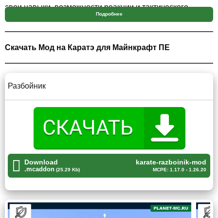
свои навыки, возможности реакции и тактического
Подробнее
мышления, сделав игровой процесс еще более
захватывающим.
Скачать Мод на Каратэ для Майнкрафт ПЕ
Мод на каратэ добавляет в Minecraft PE новых
врагов и возможность использовать боевые
приемы для сражений.
Разбойник
Разбойник
Новый мастер боевых искусств в Майнкрафт ПЕ —
разбойник.
Download
karate-razboinik-mod
.mcaddon
(25.29 Kb)
MCPE: 1.17.0 - 1.26.20
Беспощадные грабители обычно появляются в группах и
агрессивно нападают на геймеров, стремясь уничтожить
их и обчистить их инвентарь.