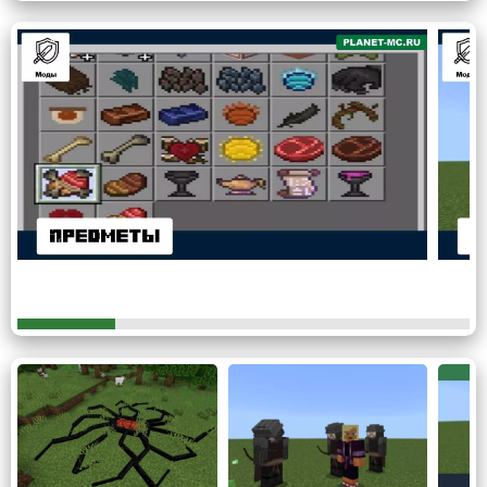
Автор мода на цербера вносит интересные изменения в
Майнкрафт ПЕ, добавляя 8 новых боссов, каждый из
которых представляет уникальный вызов. Убив каждого
из них, пользователи могут получить трофеи, которые
можно использовать для украшения своего мира или как
декоративные предметы.
Огр — агрессивный великан с топором на спине,
который наносит урон противнику, достав его, когда
теряет половину здоровья.
Циклоп — опасный враг, атакующий всех окружающих и
способный поджигать блоки. Каменный голем бросает
булыжники.
Боссы, такие как Минотавр, Леший, Цербер, Медуза и
Хирон, добавленные модом на цербера для Minecraft
PE, представляют опасность для крафтеров, расширяя
возможности песочницы.