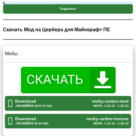
Подробнее
Дополнение открывает новые возможности,
предоставляя уникальную добычу и оружие,
которое дает совершенно новый игровой опыт.
Скачать Мод на Цербера для Майнкрафт ПЕ
Мобы
Мобы
В Minecraft PE игроки могут встретить гигантских
агрессивных мобов, таких как волки и медведи, которые
могут атаковать друг друга. Если убить одно из этих
существ, то можно получить уникальные предметы.
С появлением мода на цербера добавляются драконы, и
Download
moby-cerber-mod
геймеры теперь могут найти их яйца, из которых
.mcaddon
(600.75 Kb)
MCPE: 1.20.10 - 1.26.20
вылупляются эти фантастические существа.
Download
moby-cerber-texture
.mcaddon
(8.54 Mb)
MCPE: 1.20.10 - 1.26.20
Боссы