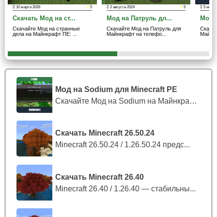
10 марта 2026
5
2 августа 2024
5
5 июля 
С таким разнообразием враждебных существ придется
Скачать Мод на ст...
Мод на Патруль дл...
Мод н
использовать все навыки и ресурсы, чтобы победить в
Скачайте Мод на странные
Скачайте Мод на Патруль для
Скачай
дела на Майнкрафт ПЕ: ...
Майнкрафт на телефо...
Майнкр
схватках.
Предметы
Помимо врагов мод на цербера добавляет в Майнкрафт
Мод на Sodium для Minecraft PE
ПЕ редкое снаряжение, такое как броня и оружие. Могут
Скачайте Мод на Sodium на Майнкрафт П...
быть получены геймерами как награда за победу над
боссами или через инвентарь в творческом режиме.
Скачать Minecraft 26.50.24
Minecraft 26.50.24 / 1.26.50.24 предс...
Один из наиболее интересных предметов — ящик
пандоры.
Скачать Minecraft 26.40
Minecraft 26.40 / 1.26.40 — стабильны...
Его можно найти в некоторых структурах. При открытии
коробки, происходит случайное событие, что может
добавить элемент неожиданности и интриги в процесс.