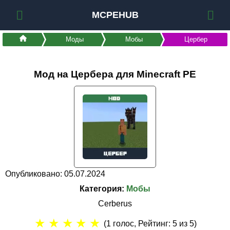
MCPEHUB
Моды
Мобы
Цербер
Мод на Цербера для Minecraft PE
Опубликовано: 05.07.2024
Категория:
Мобы
Cerberus
★
★
★
★
★
(
1
голос, Рейтинг:
5
из 5)