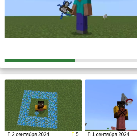
Время
Сила
Аддон не ослабил эффекты и характеристики силы. Мощь ни
врагов.
3д моделька в моде на камень души выглядит очень краси
2 сентября 2024
5
1 сентября 2024