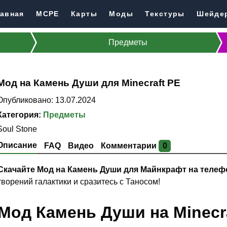
авная
MCPE
Карты
Моды
Текстуры
Шейде
Предметы
Мод на Камень Души для Minecraft PE
Опубликовано: 13.07.2024
Категория:
Предметы
Soul Stone
Описание
FAQ
Видео
Комментарии
0
Скачайте Мод на Камень Души для Майнкрафт на телеф
творений галактики и сразитесь с Таносом!
Мод Камень Души на Minecra