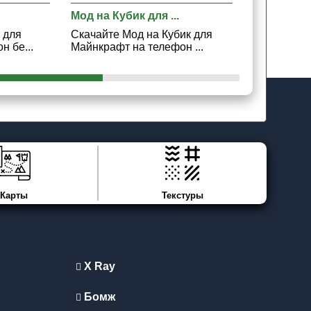
Мод на Кубик для ...
Мод на Сед
 для
Скачайте Мод на Кубик для
Скачайте 
 бе...
Майнкрафт на телефон ...
Майнкрафт 
Карты
Текстуры
X Ray
Бомж