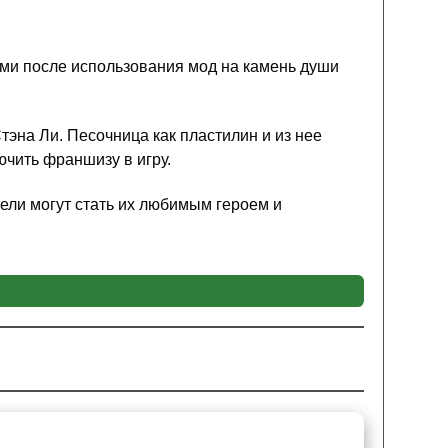
ыми после использования мод на камень души
эна Ли. Песочница как пластилин и из нее
ючить франшизу в игру.
тели могут стать их любимым героем и
ьм про супергероев — мстители.
ажей, таких как: