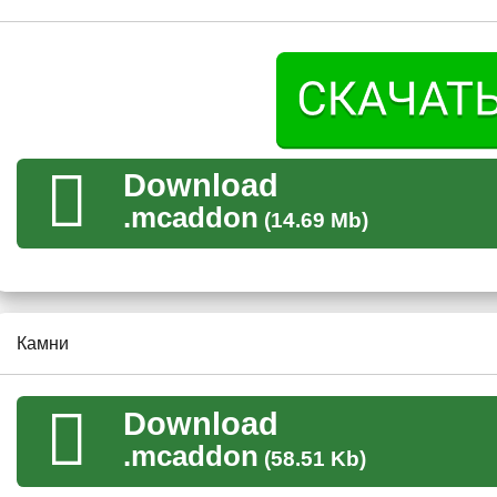
Тор Одинсон
Танос
Вся одежда повышает броню Стива. Вместе с доспехами в п
рукавица послужат верными союзниками в схватках.
Download
Помимо всего, в Minecraft PE вводится босс в виде фиолето
огромным уроном.
.mcaddon
(14.69 Mb)
Камни
В Minecraft PE имея мод на камень души, крафтерам будет 
Камни
Каждый из них по отдельности имеет свои уникальные свойс
Download
Высокая скорость передвижения и большие прыжки;
Огромная сила;
.mcaddon
(58.51 Kb)
Непробиваемая защита;