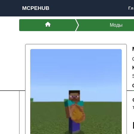
MCPEHUB
Гл
Моды