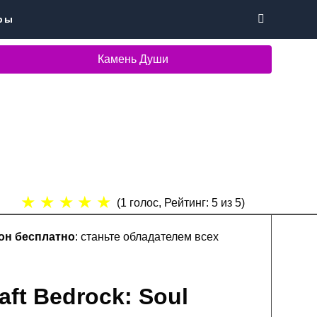
ры
Камень Души
★
★
★
★
★
(
1
голос, Рейтинг:
5
из 5)
он бесплатно
: станьте обладателем всех
ft Bedrock: Soul