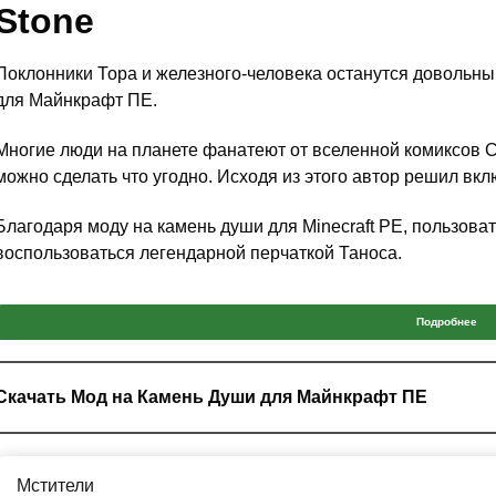
Stone
Поклонники Тора и железного-человека останутся довольн
для Майнкрафт ПЕ.
Многие люди на планете фанатеют от вселенной комиксов Ст
можно сделать что угодно. Исходя из этого автор решил вкл
Благодаря моду на камень души для Minecraft PE, пользова
воспользоваться легендарной перчаткой Таноса.
Мстители
Подробнее
Мод на камень души для Майнкрафт ПЕ взял за основу фил
Скачать Мод на Камень Души для Майнкрафт ПЕ
Дополнение позволяет примерить костюмы известных персон
Железный-человек
Мстители
Человек-паук