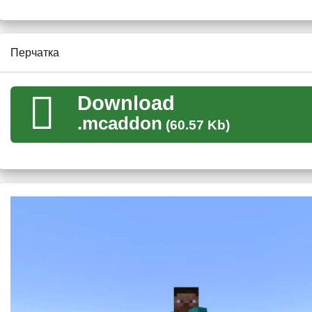
Быстрые атаки;
Восполнение жизней;
Отличное зрение в темноте.
Перчатка
Для крафта орудия нужны все артефакты.
Download
.mcaddon
(60.57 Kb)
Перчатка
С модом на камень души для Майнкрафт ПЕ геймеры пример
сильных орудий из комиксов.
В рукавицу вставлены 6 сингулярностей:
Пространство
Душа
Реальность
Разум