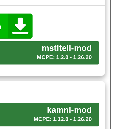
ридачу идет оружие. Сикира, репульсор,
mstiteli-mod
вого титана. Обладает здоровьем в тысячу хп и
MCPE: 1.2.0 - 1.26.20
необходимо собрать все шесть минералов.
тва:
kamni-mod
MCPE: 1.12.0 - 1.26.20