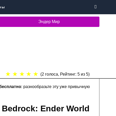
ры
Эндер Мир
★
★
★
★
★
(
2
голоса, Рейтинг:
5
из 5)
 бесплатно
: разнообразьте эту уже привычную
 Bedrock: Ender World