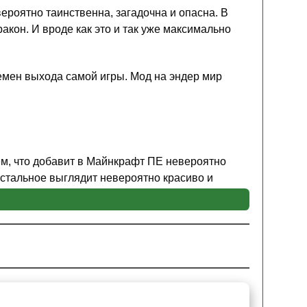
ероятно таинственна, загадочна и опасна. В
кон. И вроде как это и так уже максимально
ремен выхода самой игры. Мод на эндер мир
ем, что добавит в Майнкрафт ПЕ невероятно
остальное выглядит невероятно красиво и
ты нового оружия будут связаны с этим
о
новая особенная руда
. А есть и другие орудия,