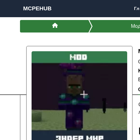
MCPEHUB
Гл
Мо