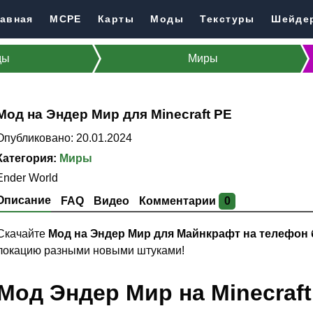
авная
MCPE
Карты
Моды
Текстуры
Шейде
ды
Миры
Мод на Эндер Мир для Minecraft PE
Опубликовано: 20.01.2024
Категория:
Миры
Ender World
Описание
FAQ
Видео
Комментарии
0
Скачайте
Мод на Эндер Мир для Майнкрафт на телефон
локацию разными новыми штуками!
Мод Эндер Мир на Minecraft