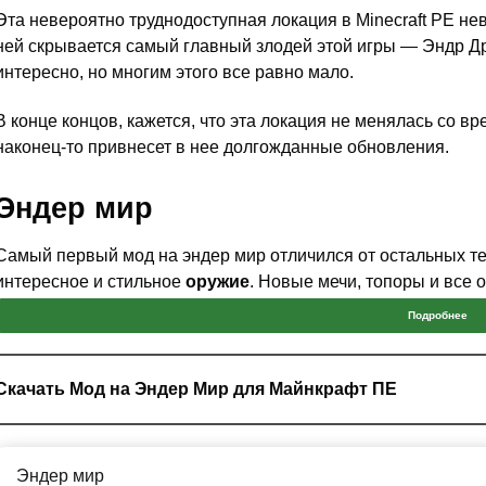
Эта невероятно труднодоступная локация в Minecraft PE нев
ней скрывается самый главный злодей этой игры — Эндр Дра
интересно, но многим этого все равно мало.
В конце концов, кажется, что эта локация не менялась со в
наконец-то привнесет в нее долгожданные обновления.
Эндер мир
Самый первый мод на эндер мир отличился от остальных т
интересное и стильное
оружие
. Новые мечи, топоры и все 
проработано.
Подробнее
Но получить это все естественно очень сложно.
Скачать Мод на Эндер Мир для Майнкрафт ПЕ
Все-таки это мод на эндер мир, так что абсолютно
все краф
Эндер мир
измерением
. Есть и такие, для которых понадобится прост