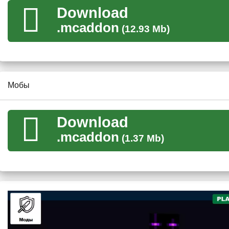
Мобы
Download
.mcaddon
(12.93 Mb)
Если пользователь Майнкрафт ПЕ не хочет много всего доба
мир точно ему подойдет. Сразу бросаются в глаза лишь
пар
Один из них мирный и с ним даже
можно торговаться
. Слож
можно у него получить. Но при этом даже думать не хочется о
Мобы
Download
.mcaddon
(1.37 Mb)