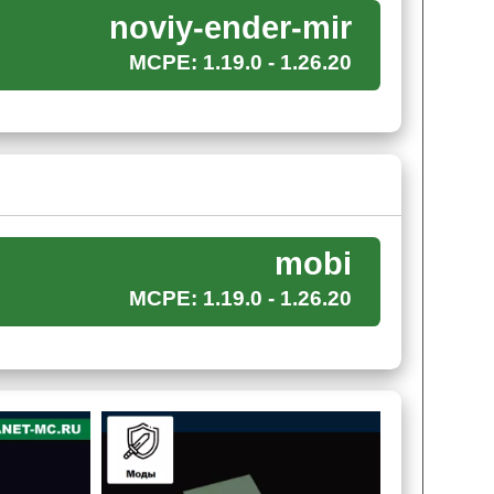
noviy-ender-mir
MCPE: 1.19.0 - 1.26.20
влять в это измерение, то данный мод на эндер
а новых мобов
.
но представить, насколько шикарные предметы
 том, сколько они могут стоить.
mobi
MCPE: 1.19.0 - 1.26.20