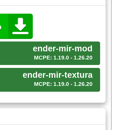
малам. Без того опасное измерение Minecraft
сными тварями
.
ender-mir-mod
я
барон края
. Он очень сильно напомнит
MCPE: 1.19.0 - 1.26.20
 жаль. Если вдруг игрок Майнкрафт ПЕ перед
сто-напросто
погибнет от первого же удара
.
ender-mir-textura
MCPE: 1.19.0 - 1.26.20
меру, очень агрессивные
плотоядные цветы
. Или
 на них
можно прокатиться
. Для некоторых