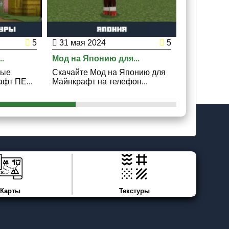
5
31 мая 2024
5
29 мая 2
.
Мод на Японию для...
Мод на Кос
вые
Скачайте Мод на Японию для
Скачайте М
фт ПЕ...
Майнкрафт на телефон...
Майнкрафт 
Карты
Текстуры