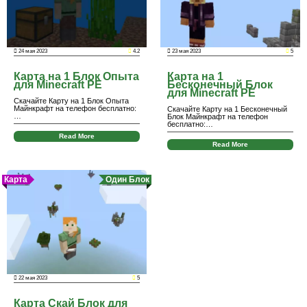
24 мая 2023
4.2
23 мая 2023
5
Карта на 1 Блок Опыта
Карта на 1
для Minecraft PE
Бесконечный Блок
для Minecraft PE
Скачайте Карту на 1 Блок Опыта
Майнкрафт на телефон бесплатно:
Скачайте Карту на 1 Бесконечный
…
Блок Майнкрафт на телефон
бесплатно:…
Read More
Read More
Карта
Один Блок
22 мая 2023
5
Карта Скай Блок для