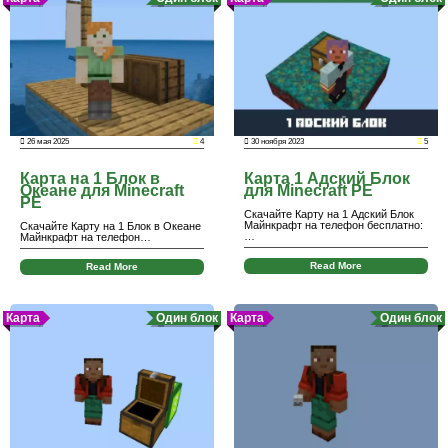
26 мая 2025
4
30 ноября 2023
5
Карта на 1 Блок в
Карта 1 Адский Блок
Океане для Minecraft
для Minecraft PE
PE
Скачайте Карту на 1 Адский Блок
Майнкрафт на телефон бесплатно:
Скачайте Карту на 1 Блок в Океане
…
Майнкрафт на телефон…
Read More
Read More
Карта
Один блок
Карта
Один блок