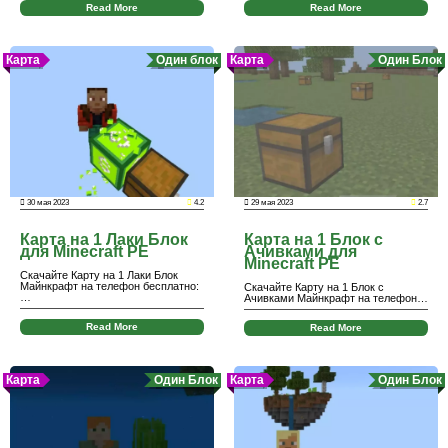
Read More
Read More
Карта
Один блок
Карта
Один Блок
30 мая 2023
4.2
29 мая 2023
2.7
Карта на 1 Лаки Блок
Карта на 1 Блок с
для Minecraft PE
Ачивками для
Minecraft PE
Скачайте Карту на 1 Лаки Блок
Майнкрафт на телефон бесплатно:
Скачайте Карту на 1 Блок с
…
Ачивками Майнкрафт на телефон…
Read More
Read More
Карта
Один Блок
Карта
Один Блок