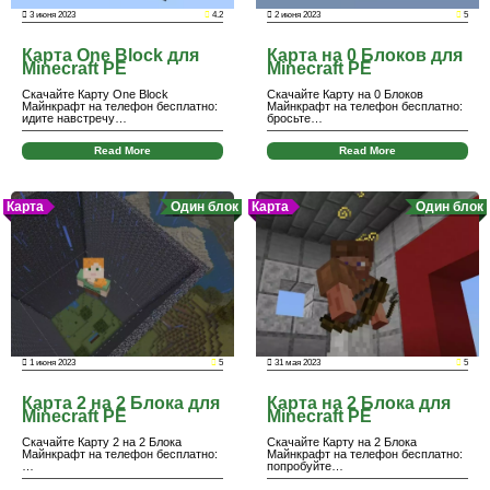
3 июня 2023
4.2
2 июня 2023
5
Карта One Block для
Карта на 0 Блоков для
Minecraft PE
Minecraft PE
Скачайте Карту One Block
Скачайте Карту на 0 Блоков
Майнкрафт на телефон бесплатно:
Майнкрафт на телефон бесплатно:
идите навстречу…
бросьте…
Read More
Read More
Карта
Один блок
Карта
Один блок
1 июня 2023
5
31 мая 2023
5
Карта 2 на 2 Блока для
Карта на 2 Блока для
Minecraft PE
Minecraft PE
Скачайте Карту 2 на 2 Блока
Скачайте Карту на 2 Блока
Майнкрафт на телефон бесплатно:
Майнкрафт на телефон бесплатно:
…
попробуйте…