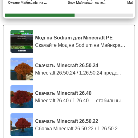
Океане Майнкрафт на ...
Блок Майнкрафт на те...
Майнкр
Дракона
Бесконечный блок
Автор карты Майнкрафт ПЕ продумал интересный бонус
Мод на Sodium для Minecraft PE
для игроков в виде 1 бесконечного блока. В ходе игры
Скачайте Мод на Sodium на Майнкрафт П...
пользователи столкнутся с разными испытаниями в
подземелье. Но когда они доберутся до данной
Скачать Minecraft 26.50.24
изюминки геймплея, которая не встречалась еще нигде,
Minecraft 26.50.24 / 1.26.50.24 предс...
они будут приятно удивлены талантом разработчика.
Кроме того, стоит отметить изумительную графику и
Скачать Minecraft 26.40
детализацию всего проекта, который теперь радует
Minecraft 26.40 / 1.26.40 — стабильны...
фанатов блочного мира.
Скачать Minecraft 26.50.22
Сборка Minecraft 26.50.22 / 1.26.50.2...