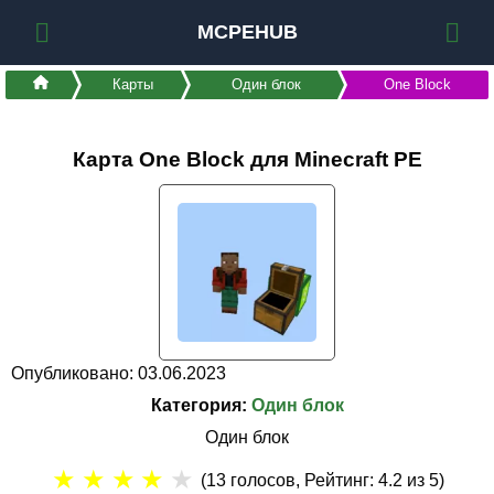
MCPEHUB
Карты
Один блок
One Block
Карта One Block для Minecraft PE
Опубликовано: 03.06.2023
Категория:
Один блок
Один блок
★
★
★
★
★
(
13
голосов, Рейтинг:
4.2
из 5)