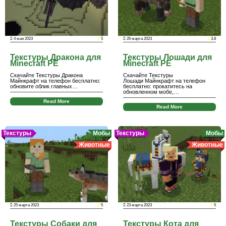
4 мая 2023
5
26 марта 2023
3.8
Текстуры Дракона для
Текстуры Лошади для
Minecraft PE
Minecraft PE
Скачайте Текстуры Дракона
Скачайте Текстуры
Майнкрафт на телефон бесплатно:
Лошади Майнкрафт на телефон
обновите облик главных…
бесплатно: прокатитесь на
обновленном мобе,…
Read More
Read More
Текстуры
Мобы
Текстуры
Мобы
Животные
Животные
25 марта 2023
5
23 марта 2023
5
Текстуры Собаки для
Текстуры Кота для