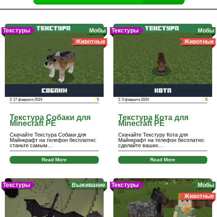
Текстуры
Мобы
Текстуры
Мобы
Животные
Животные
17 февраля 2024
5
3 февраля 2024
5
Текстура Собаки для
Текстура Кота для
Minecraft PE
Minecraft PE
Скачайте Текстура Собаки для
Скачайте Текстуру Кота для
Майнкрафт на телефон бесплатно:
Майнкрафт на телефон бесплатно:
станьте самым…
сделайте ваших…
Read More
Read More
Текстуры
Выживание
Текстуры
Мобы
Животные