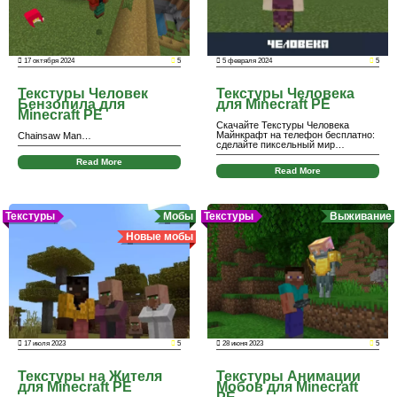
17 октября 2024
5
5 февраля 2024
5
Текстуры Человек
Текстуры Человека
Бензопила для
для Minecraft PE
Minecraft PE
Скачайте Текстуры Человека
Майнкрафт на телефон бесплатно:
Chainsaw Man…
сделайте пиксельный мир…
Read More
Read More
Текстуры
Мобы
Текстуры
Выживание
Новые мобы
17 июля 2023
5
28 июня 2023
5
Текстуры на Жителя
Текстуры Анимации
для Minecraft PE
Мобов для Minecraft