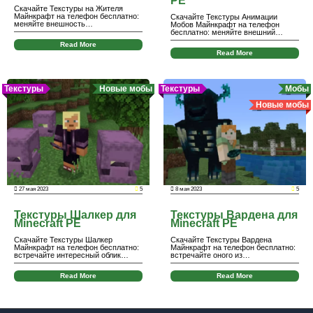
PE
Скачайте Текстуры на Жителя
Майнкрафт на телефон бесплатно:
Скачайте Текстуры Анимации
меняйте внешность…
Мобов Майнкрафт на телефон
бесплатно: меняйте внешний…
Read More
Read More
Текстуры
Новые мобы
Текстуры
Мобы
Новые мобы
27 мая 2023
5
8 мая 2023
5
Текстуры Шалкер для
Текстуры Вардена для
Minecraft PE
Minecraft PE
Скачайте Текстуры Шалкер
Скачайте Текстуры Вардена
Майнкрафт на телефон бесплатно:
Майнкрафт на телефон бесплатно:
встречайте интересный облик…
встречайте оного из…
Read More
Read More