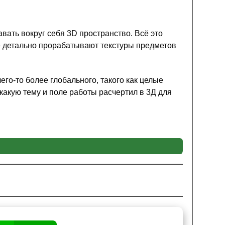
вать вокруг себя 3D пространство. Всё это
е детально прорабатывают текстуры предметов
его-то более глобального, такого как целые
 какую тему и поле работы расчертил в 3Д для
их привычный лиственный биом Майнкрафт ПЕ
 внешнему виду. Так как данное 3D исполнение