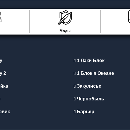
Моды
y
1 Лаки Блок
y 2
1 Блок в Океане
йка
Закулисье
и
Чернобыль
овик
Барьер