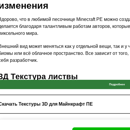
изменения
Здорово, что в любимой песочнице Minecraft PE можно созда
делается благодаря талантливым работам авторов, которы
пиксельного мира.
Внешний вид может меняться как у отдельной вещи, так и у ч
биомы или всё облачное пространство. Все зависит от того,
себя разработчик.
3Д Текстура листвы
Подробнее
После загрузки данного пакета текстур пользователями, 
больше никогда не будет прежним.
Скачать Текстуры 3D для Майнкрафт ПЕ
Более того, вряд ли им захочется возвращаться к прежнему
поражает и
влюбляет с первого взгляда.