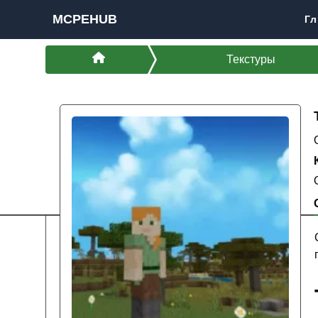
MCPEHUB
Гл
Текстуры