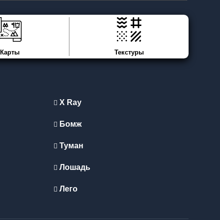
Карты
Текстуры
X Ray
Бомж
Туман
Лошадь
Лего