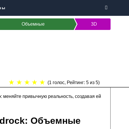
ры
Объемные
3D
★
★
★
★
★
(
1
голос, Рейтинг:
5
из 5)
о
: меняйте привычную реальность, создавая ей
Bedrock: Объемные