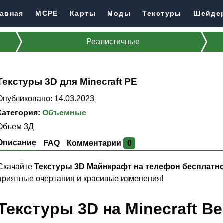
авная
MCPE
Карты
Моды
Текстуры
Шейде
Реалистичные
Текстуры 3D для Minecraft PE
Опубликовано: 14.03.2023
Категория:
Объемные
Объем 3Д
Описание
FAQ
Комментарии
0
Скачайте
Текстуры 3D Майнкрафт на телефон бесплатн
приятные очертания и красивые изменения!
Текстуры 3D на Minecraft 