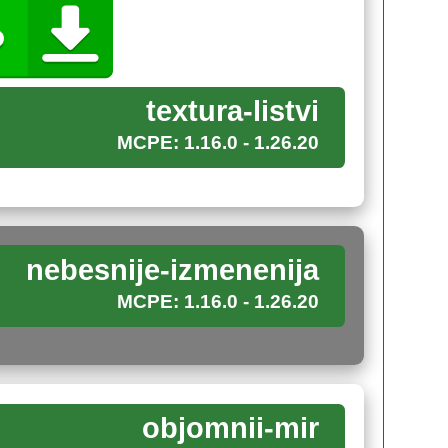
, он непременно отметит, какими объемными
textura-listvi
ид.
MCPE: 1.16.0 - 1.26.20
в Minecraft PE решение сто процентов найдено.
ем в этом наборе текстур.
nebesnije-izmenenija
д неба. Кроме того, автор подобрал
MCPE: 1.16.0 - 1.26.20
я в мир прямо сейчас.
objomnii-mir