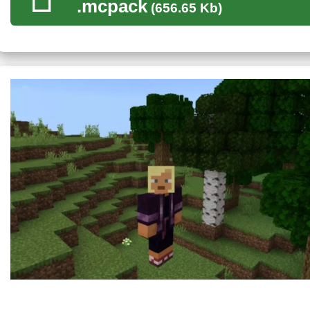
.mcpack
(656.65 Kb)
Для тех, кто находится в поисках
тотального изменения свое
подойдет лучше всего.
Мир превратится в одно сплошное 3D измерение. Во-первы
предметов, а во-вторых вся окружающая реальность примет 