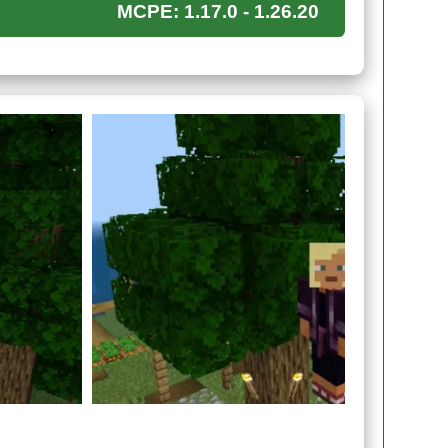
MCPE: 1.17.0 - 1.26.20
го мира,
этот 3д текстур пак в Minecraft PE
х, большие изменения коснуться яркости
облик надутого пластика.