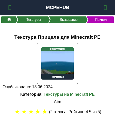
MCPEHUB
Текстуры
Выживание
Прицел
Текстура Прицела для Minecraft PE
Опубликовано: 18.06.2024
Категория:
Текстуры на Minecraft PE
Aim
★
★
★
★
★
(
2
голоса, Рейтинг:
4.5
из 5)