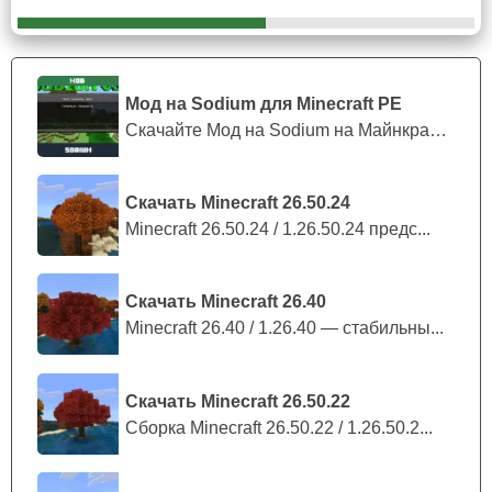
Следует отметить, что
если приглядеться к персонажу
внимательно, можно отметить что этот герой из
Поппи Плейтайм идеально повторяет свой
Мод на Sodium для Minecraft PE
оригинала.
Включая, конечно, свою знаменитую
Скачайте Мод на Sodium на Майнкрафт П...
страшную улыбку.
Призыв персонажа
Скачать Minecraft 26.50.24
Minecraft 26.50.24 / 1.26.50.24 предс...
Чтобы вызвать высокого моба из Poppy Playtime в мир
Майнкрафт ПЕ, игрокам нужно использовать яйцо в
Скачать Minecraft 26.40
инвентаре. Так как персонаж замещает эндермена в
Minecraft 26.40 / 1.26.40 — стабильны...
пиксельном мире, их поведение будет перекликаться.
Игроки могут сформировать
армию страшных синих
Скачать Minecraft 26.50.22
игрушек
из популярного хоррора и наслаждаться игрой с
Сборка Minecraft 26.50.22 / 1.26.50.2...
друзьями. Для того чтобы текстуры героев появились в
Minecraft PE, важно предварительно активировать
экспериментальный режим в настройках игры.