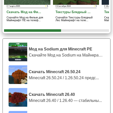
7 марта 2025
5
8 октября 2024
5
18 июня
Скачать Мод на Фи...
Текстуры Бледный ...
Текст
Участники соревнований
Скачайте Мод на Фильм для
Скачайте Текстуры Бледный
Скачай
Майнкрафт ПЕ на телеф...
Лес Майнкрафт на теле...
Майнкр
Текстуры костюмов для простых участников
соревнований сохранили свой первоначальный образ в
Майнкрафт ПЕ. Но, примечательно то, что автор добавил
новую амуницию, вдохновившись культовым сериалом
Мод на Sodium для Minecraft PE
Игра в кальмара.
Скачайте Мод на Sodium на Майнкрафт П...
Наряды представлены в виде простого
набора из
штанов и верхней одежды.
Скачать Minecraft 26.50.24
Minecraft 26.50.24 / 1.26.50.24 предс...
Кстати, все костюмы геймеров будут иметь идентичный
оттенок, предоставляя в полной мере окунуться в
атмосферу сюжета.
Скачать Minecraft 26.40
Minecraft 26.40 / 1.26.40 — стабильны...