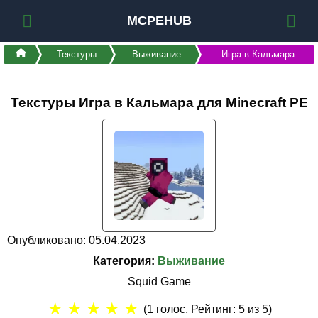
MCPEHUB
Текстуры
Выживание
Игра в Кальмара
Текстуры Игра в Кальмара для Minecraft PE
Опубликовано: 05.04.2023
Категория:
Выживание
Squid Game
★
★
★
★
★
(
1
голос, Рейтинг:
5
из 5)