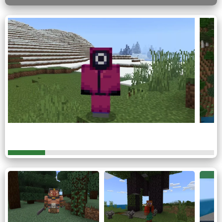
течение соревнований. Стражи с треугольником на
лице – обычные бойцы, а с квадратами –
командиры.
В дополнение ко всему, в Squid Game существует
таинственный персонаж, облик которого скрыт.
Доспехи
Следует отметить, что в Minecraft PE
текстур паки
изменяют внешний вид доспехов.
Таким образом,
если Стиву нужна униформа стража с определенной
графикой, то можно использовать железную броню.
Для знака квадрата потребуется изготовить
алмазный набор, а наблюдателю понадобится
крепкий материал – незерит.