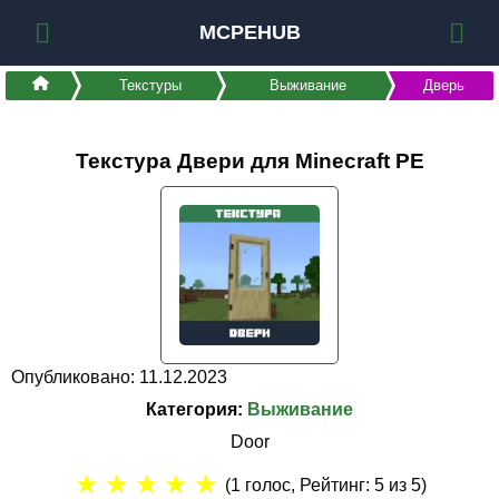
MCPEHUB
Текстуры
Выживание
Дверь
Текстура Двери для Minecraft PE
Опубликовано: 11.12.2023
Категория:
Выживание
Door
★
★
★
★
★
(
1
голос, Рейтинг:
5
из 5)