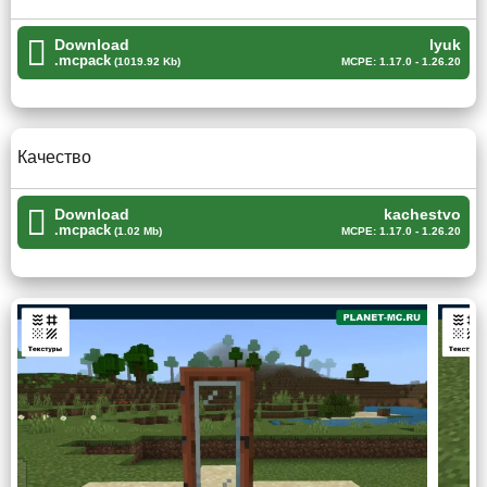
Download
lyuk
Тем не менее данная деталь весьма мала и вряд ли
.mcpack
(1019.92 Kb)
MCPE: 1.17.0 - 1.26.20
помешает игрокам Minecraft PE, ведь подобное
упущение всегда можно доработать
парой-тройкой
факелов
.
Качество
Качество исполнения находится на высоком
Download
kachestvo
уровне.
.mcpack
(1.02 Mb)
MCPE: 1.17.0 - 1.26.20
Люк
Во время постройки башни, многие игроки Майнкрафт
ПЕ часто избегают люков, ведь за ними может
скрываться шпион, который ждёт момента, когда
стражник отвлечётся и его можно будет ликвидировать.
Подобная возможность у убийц появляется из-за
отсутствия у строителей текстуры двери, но благодаря