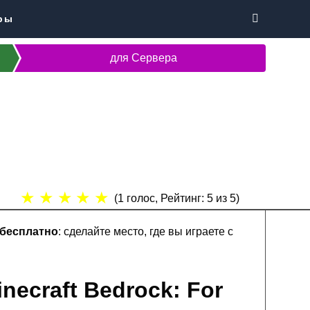
ры
для Сервера
★
★
★
★
★
(
1
голос, Рейтинг:
5
из 5)
 бесплатно
: сделайте место, где вы играете с
necraft Bedrock: For