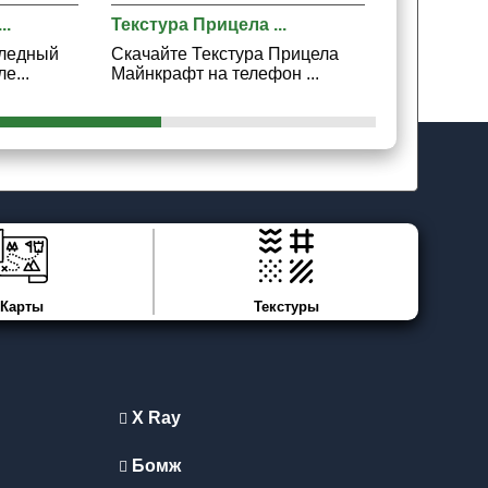
..
Текстура Прицела ...
Мод на Ста
Бледный
Скачайте Текстура Прицела
Скачайте М
е...
Майнкрафт на телефон ...
для Майнкр
Карты
Текстуры
X Ray
Бомж