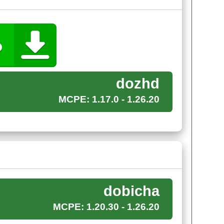
.
мьях у камина и пить чай, слушая звук
ение может навести тоску на пользователя.
dozhd
MCPE: 1.17.0 - 1.26.20
 ПЕ смогут увеличить количество своей добычи.
гроков
получается добывать больше
чем у других,
дификации.
dobicha
 ресурсы, тем самым в несколько раз
MCPE: 1.20.30 - 1.26.20