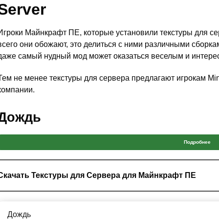
Server
Игроки Майнкрафт ПЕ, которые установили текстуры для се
всего они обожают, это делиться с ними различными сборк
даже самый нудный мод может оказаться веселым и интере
Тем не менее текстуры для сервера предлагают игрокам Mi
компании.
Дождь
Абсолютно любой игрок Майнкрафт ПЕ согласится с тем, чт
Подробнее
философским событием, которое может описать всё, от поте
К сожалению, в ванильной версии дождь навряд ли может 
Скачать Текстуры для Сервера для Майнкрафт ПЕ
но текстуры для сервера готовы это исправить и дать игрок
Помимо этого, в текстурах для сервера для Minecraft PE и
Дождь
время грозы. Окружение станет намного темнее, а капли бу