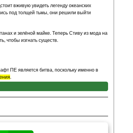
стоит вживую увидеть легенду океанских
лись под толщей тьмы, они решили выйти
танах и зелёной майке. Теперь Стиву из мода на
ть, чтобы изгнать существ.
афт ПЕ является битва, поскольку именно в
нения
.
ий моба, так как их несколько. Также
й главный герой с модом на водного дракона