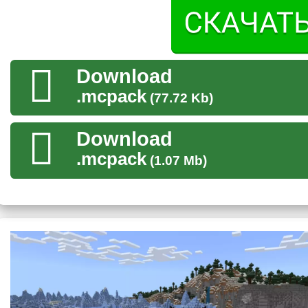
Броня
Не менее важной частью мода на водного дракона для 
Download
она способна дать игроку такие же возможности, как и
.mcpack
(77.72 Kb)
Таким образом пользователь сможет постоянно находиться 
времени лишиться здоровья из-за кислорода. Также повысит
Download
ему возможность быстро плавать.
.mcpack
(1.07 Mb)
Работает с собранным сетом.
Оружие
Игроку с модом на водного дракона для Minecraft PE не сто
получает после гибели существа шкуры, кости и глаза.