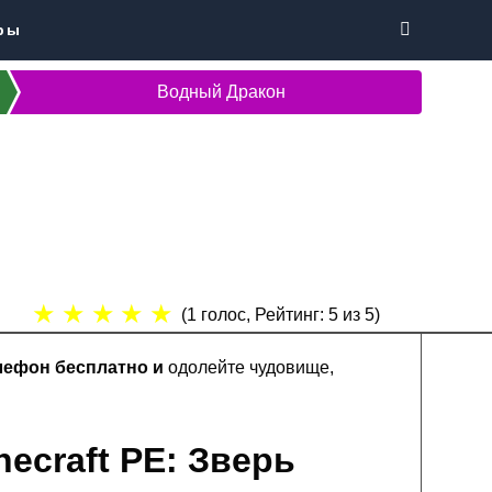
ры
Водный Дракон
★
★
★
★
★
(
1
голос, Рейтинг:
5
из 5)
елефон бесплатно и
одолейте чудовище,
ecraft PE: Зверь