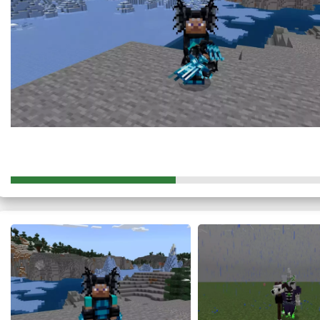
С их помощью главный герой может изготовить меч, которы
использованием которого пользователь получает преимущес
Тем самым утопленники не смогут застать Стива врасплох.
Меч наносит высокий урон.