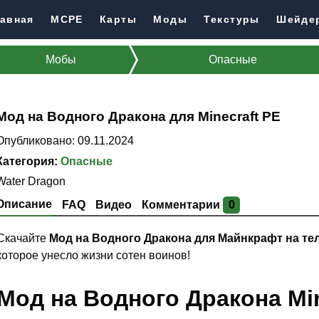
авная
MCPE
Карты
Моды
Текстуры
Шейде
Мобы
Опасные
Мод на Водного Дракона для Minecraft PE
Опубликовано: 09.11.2024
Категория:
Опасные
Water Dragon
Описание
FAQ
Видео
Комментарии
0
Скачайте
Мод на Водного Дракона для Майнкрафт на т
которое унесло жизни сотен воинов!
Мод на Водного Дракона Min