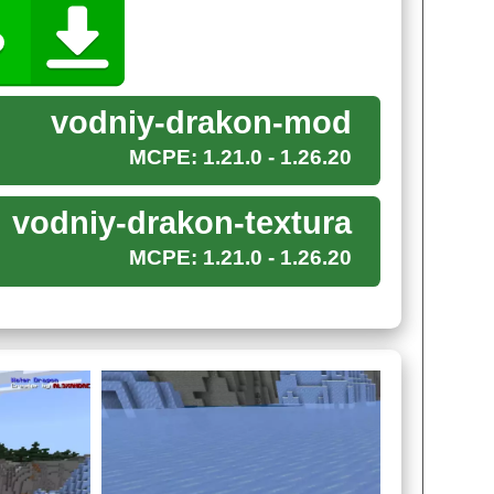
Майнкрафт ПЕ является броня, поскольку
vodniy-drakon-mod
 у существа из дополнения
.
MCPE: 1.21.0 - 1.26.20
в воде, не боясь в определённый момент
ся и его скорость перемещения, которая даст
vodniy-drakon-textura
MCPE: 1.21.0 - 1.26.20
ит
забывать и про оружие
. Пользователь