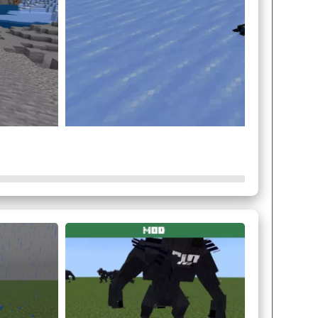
й наносит мощный рубящий удар и лук, с
тво во время стрельбы под водой, либо из неё.