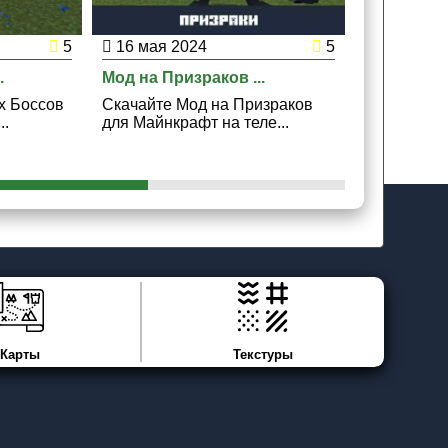
5
16 мая 2024
5
30 марта
.
Мод на Призраков ...
Мод на Сл
х Боссов
Скачайте Мод на Призраков
Скачайте 
..
для Майнкрафт на теле...
Слендипуз
Майнкрафт 
Карты
Текстуры