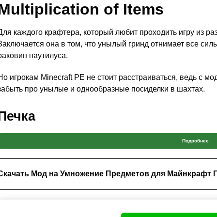
Multiplication of Items
Для каждого крафтера, который любит проходить игру из раз
Заключается она в том, что унылый гринд отнимает все сил
раковин наутилуса.
Но игрокам Minecraft PE не стоит расстраиваться, ведь с 
забыть про унылые и однообразные посиделки в шахтах.
Печка
Данный айтем существует со времён самой ранней версии 
Подробнее
временных процессов игрока. Печка нужна как в начале, так
условную еду.
Скачать Мод на Умножение Предметов для Майнкрафт 
Без этого блока приготовить её невозможно. Но мододелам 
данную кормилицу до всеобъемлющих масштабов
. И 
лучше.