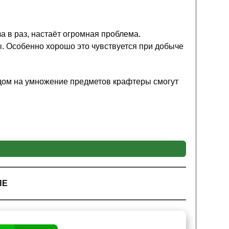
а в раз, настаёт огромная проблема.
ы. Особенно хорошо это чувствуется при добыче
модом на умножение предметов крафтеры смогут
Майнкрафт ПЕ. Он занимает огромную кучу
 и на этапе эндгейма, ведь если брать даже
ПЕ
этого было мало, и
они решили раскачать
благодаря моду на умножение она станет намного