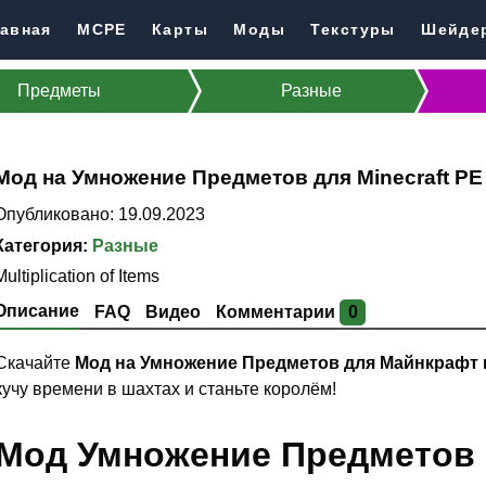
авная
MCPE
Карты
Моды
Текстуры
Шейде
Предметы
Разные
Мод на Умножение Предметов для Minecraft PE
Опубликовано: 19.09.2023
Категория:
Разные
Multiplication of Items
Описание
FAQ
Видео
Комментарии
0
Скачайте
Мод на Умножение Предметов для Майнкрафт 
кучу времени в шахтах и станьте королём!
Мод Умножение Предметов н