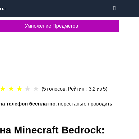
ры
Умножение Предметов
★
★
★
★
★
(
5
голосов, Рейтинг:
3.2
из 5)
на телефон бесплатно
: перестаньте проводить
а Minecraft Bedrock: