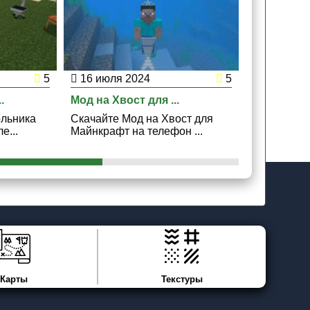
5
16 июля 2024
5
15 мая 2
.
Мод на Хвост для ...
Мод на Ден
ольника
Скачайте Мод на Хвост для
Скачайте М
е...
Майнкрафт на телефон ...
Майнкрафт 
Карты
Текстуры