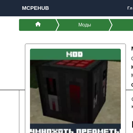
MCPEHUB
Гл
Моды