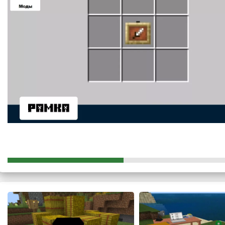
сверху в правый низ:
Уголь;
железо;
медь;
пыль редстоуна;
верстак;
лазурит;
изумруд;
алмаз;
незерит.
Крафт является одним из самых дорогих, но авторы мода
достойная оплата столь всемогущей вещи.