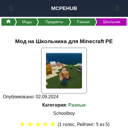
MCPEHUB
Моды
Предметы
Разные
Школьник
Мод на Школьника для Minecraft PE
Опубликовано: 02.09.2024
Категория:
Разные
Schoolboy
★
★
★
★
★
(
1
голос, Рейтинг:
5
из 5)