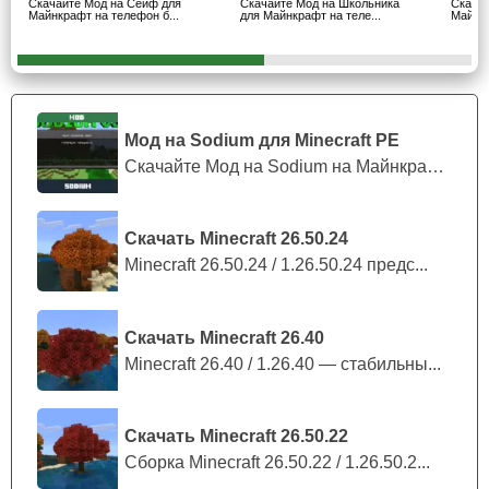
Скачайте Мод на Сейф для
Скачайте Мод на Школьника
Скачай
Игрок может выбрать любую роль.
Майнкрафт на телефон б...
для Майнкрафт на теле...
Майнкр
Мультиплеер
Мод на Sodium для Minecraft PE
Особое внимание автор мода на школьника для
Скачайте Мод на Sodium на Майнкрафт П...
Minecraft PE уделил совместной игре. Дополнение
прекрасно справляется с улучшением мультиплеера,
благодаря чему главный герой сможет полноценно
Скачать Minecraft 26.50.24
насладиться игровым процессом со своими
Minecraft 26.50.24 / 1.26.50.24 предс...
товарищами. Также игроку не стоит забывать и про то,
что мод будет работать только при
совместной установке
дополнения
.
Скачать Minecraft 26.40
Minecraft 26.40 / 1.26.40 — стабильны...
Игра вместе доступна разными способами.
Скачать Minecraft 26.50.22
Сборка Minecraft 26.50.22 / 1.26.50.2...