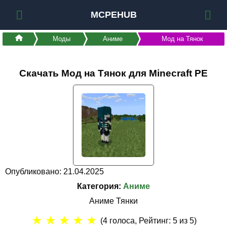
MCPEHUB
Моды
Аниме
Мод на Тянок
Скачать Мод на Тянок для Minecraft PE
Опубликовано: 21.04.2025
Категория:
Аниме
Аниме Тянки
★
★
★
★
★
(
4
голоса, Рейтинг:
5
из 5)