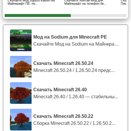
Скачайте Мод Jujutsu Kaisen на
Скачайте Хентай Мод для
Скача
Майнкрафт ПЕ: пе...
Майнкрафт на телефон бе...
Пис Ма
В случае если игроку в моде на тянок для Minecraft
PE будет не хватать женского тепла, то он может
вступить в отношения
. Для того чтобы это сделать ему
понадобится выбрать себе даму сердца и начать за ней
ухаживать. После того как Стив подарит ей несколько
Мод на Sodium для Minecraft PE
букетов, он может сделать ей предложение при помощи
Скачайте Мод на Sodium на Майнкрафт П...
кольца.
Скачать Minecraft 26.50.24
Вступив в отношения, игрок должен будет
Minecraft 26.50.24 / 1.26.50.24 предс...
оберегать даму своего сердца.
Скачать Minecraft 26.40
Minecraft 26.40 / 1.26.40 — стабильны...
Скачать Minecraft 26.50.22
Сборка Minecraft 26.50.22 / 1.26.50.2...